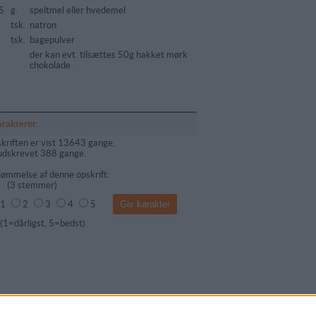
5
g.
speltmel eller hvedemel
tsk.
natron
tsk.
bagepulver
der kan evt. tilsættes 50g hakket mørk
chokolade
arakterer:
kriften er vist 13643 gange,
udskrevet 388 gange.
ømmelse af denne opskrift:
(
3
stemmer)
1
2
3
4
5
dårligst, 5=bedst)