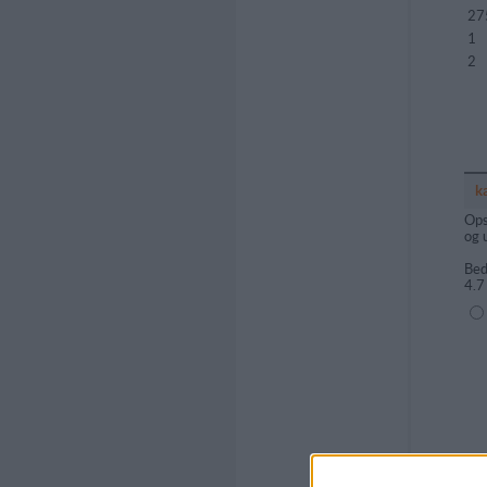
27
1
2
k
Ops
og 
Bed
4.7
(1=