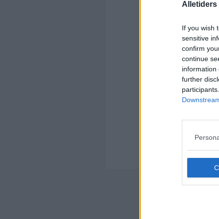
Alletider
If you wish 
Kom
sensitive in
confirm you
Ko
continue se
information 
further disc
participants
Downstream 
Kom
Ko
Persona
tfi
er 
Nyheds