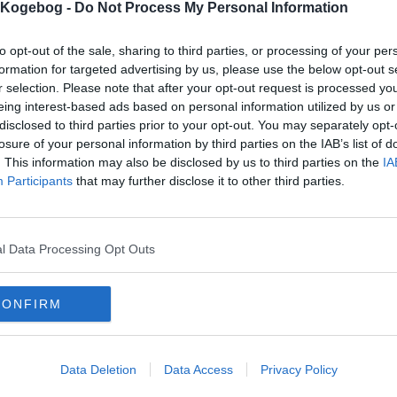
s Kogebog -
Do Not Process My Personal Information
to opt-out of the sale, sharing to third parties, or processing of your per
mentar fra:
formation for targeted advertising by us, please use the below opt-out s
r selection. Please note that after your opt-out request is processed y
mmentar:
eing interest-based ads based on personal information utilized by us or
disclosed to third parties prior to your opt-out. You may separately opt-
losure of your personal information by third parties on the IAB’s list of
. This information may also be disclosed by us to third parties on the
IA
Participants
that may further disclose it to other third parties.
mentaren skal godkendes før den bliver synlig
mmentarer
l Data Processing Opt Outs
yig
-
2007-05-06 11:29:57
den god
CONFIRM
mails
-
Privatlivspolitik
-
Kontakt
-
Om os
-
Copyright © Alletiders
Data Deletion
Data Access
Privacy Policy