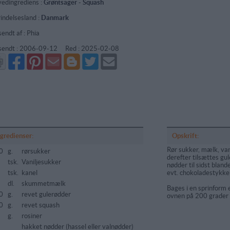
edingrediens :
Grøntsager
-
Squash
indelsesland :
Danmark
sendt af : Phia
sendt :
2006-09-12
Red :
2025-02-08
Del
Del
Send
Del
Del
Send
på
på
via
på
på
i
Facebook
Pinterest
GMail
Blogger
Twitter
mail
ngredienser:
Opskrift:
Rør sukker, mælk, va
0
g.
rørsukker
derefter tilsættes gul
tsk.
Vaniljesukker
nødder til sidst bland
tsk.
kanel
evt. chokoladestykke
5
dl.
skummetmælk
Bages i en sprinform e
0
g.
revet gulerødder
ovnen på 200 grader i
0
g.
revet squash
g.
rosiner
hakket nødder (hassel eller valnødder)