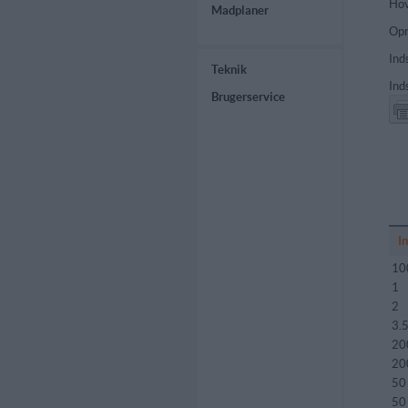
Hov
Madplaner
Opr
Ind
Teknik
Ind
Brugerservice
I
10
1
2
3.
20
20
50
50