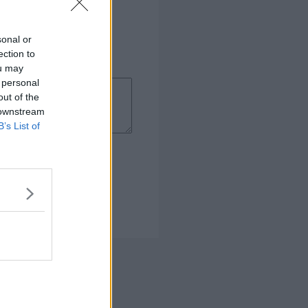
sonal or
ection to
ou may
 personal
out of the
 downstream
B’s List of
 Kogebog