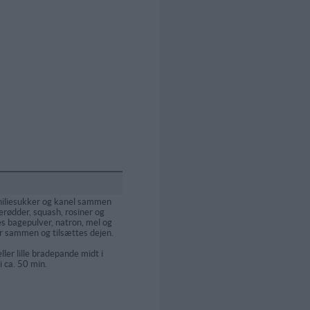
niliesukker og kanel sammen
erødder, squash, rosiner og
es bagepulver, natron, mel og
r sammen og tilsættes dejen.
ller lille bradepande midt i
 ca. 50 min.