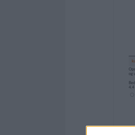
k
Ops
og 
Bed
4.4
(1=