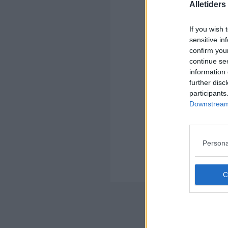
Alletider
If you wish 
sensitive in
Kom
confirm you
continue se
Ko
information 
further disc
participants
Downstream 
Kom
Persona
Ko
Der
Nyheds