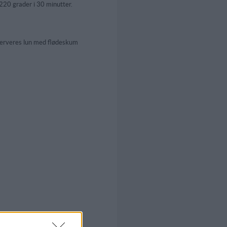
20 grader i 30 minutter.
serveres lun med flødeskum