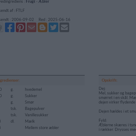
edingrediens :
Frugt
-
Æbler
sendt af : FTLF
sendt :
2006-09-02
Red :
2025-06-16
Del
Del
Send
Del
Del
Send
på
på
via
på
på
i
Facebook
Pinterest
GMail
Blogger
Twitter
mail
ngredienser:
Opskrift:
Dej:
0
g.
hvedemel
Mel, sukker og bage
0
g.
Sukker
smørret i en skål. M
g.
Smør
dejen virker flydende 
tsk.
Bagepulver
Dejen hældes i et smur
tsk.
Vanillesukker
Fyld:
3
dl.
Mælk
Æblerne skæres i tynd
4
Mellem store æbler
i rækker. Drysses me