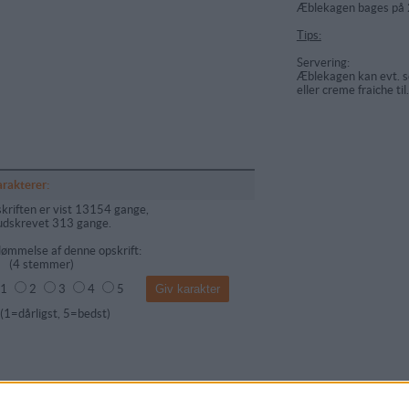
Æblekagen bages på 2
Tips:
Servering:
Æblekagen kan evt. 
eller creme fraiche til.
arakterer:
kriften er vist 13154 gange,
udskrevet 313 gange.
ømmelse af denne opskrift:
(
4
stemmer)
1
2
3
4
5
dårligst, 5=bedst)