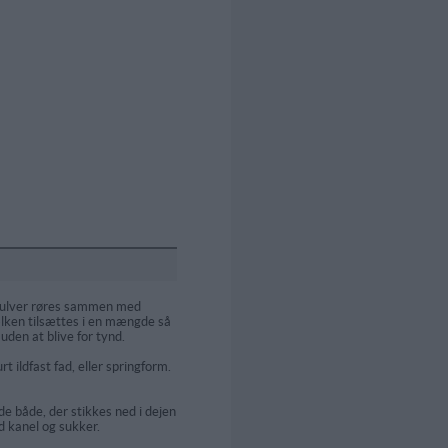
pulver røres sammen med
ælken tilsættes i en mængde så
uden at blive for tynd.
t ildfast fad, eller springform.
e både, der stikkes ned i dejen
d kanel og sukker.