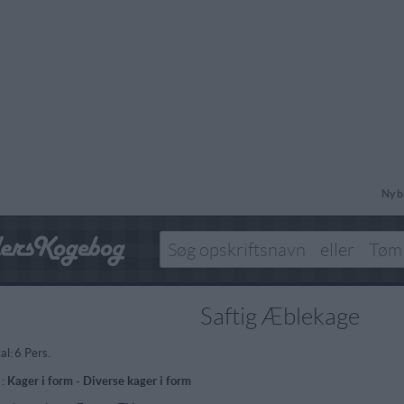
Ny b
Saftig Æblekage
al:
6 Pers.
 :
Kager i form
-
Diverse kager i form