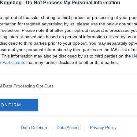
s Kogebog -
Do Not Process My Personal Information
to opt-out of the sale, sharing to third parties, or processing of your per
formation for targeted advertising by us, please use the below opt-out s
mentar fra:
r selection. Please note that after your opt-out request is processed y
eing interest-based ads based on personal information utilized by us or
mmentar:
disclosed to third parties prior to your opt-out. You may separately opt-
losure of your personal information by third parties on the IAB’s list of
. This information may also be disclosed by us to third parties on the
IA
Participants
that may further disclose it to other third parties.
mentaren skal godkendes før den bliver synlig
l Data Processing Opt Outs
mmentarer
 er ikke tilføjet nogen kommentar til denne opskrift endnu
CONFIRM
mails
-
Privatlivspolitik
-
Kontakt
-
Om os
-
Copyright © Alletiders
Data Deletion
Data Access
Privacy Policy