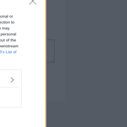
sonal or
ection to
ou may
 personal
out of the
 downstream
B’s List of
 Kogebog