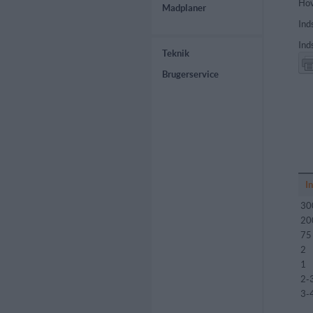
Hov
Madplaner
Ind
Ind
Teknik
Brugerservice
I
30
20
75
2
1
2-
3-