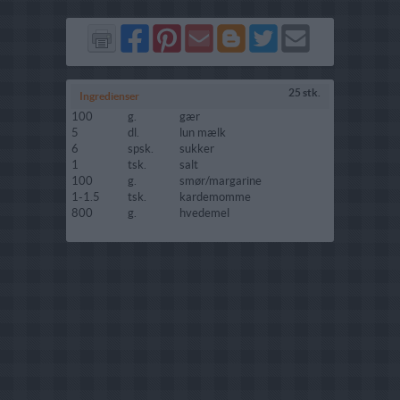
Del
Del
Send
Del
Del
Send
på
på
via
på
på
i
Facebook
Pinterest
GMail
Blogger
Twitter
mail
25 stk.
Ingredienser
100
g.
gær
5
dl.
lun mælk
6
spsk.
sukker
1
tsk.
salt
100
g.
smør/margarine
1-1.5
tsk.
kardemomme
800
g.
hvedemel