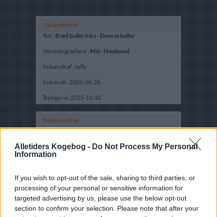
Opskriftsinfo
Ret :
Brød boller kiks
-
Diverse boller
Hovedingrediens :
Mel
-
Hvedemel
Indsendt af : tofly
Indsendt :
2006-08-26
Redigeret:
2025-11-10
Bedøm retten
Brugernes vurdering:
2.2
(
145
stemmer
)
Alletiders Kogebog -
Do Not Process My Personal
Information
Din vurdering:
If you wish to opt-out of the sale, sharing to third parties, or
processing of your personal or sensitive information for
targeted advertising by us, please use the below opt-out
section to confirm your selection. Please note that after your