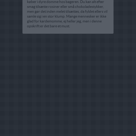
køber i dyre domme hos bageren. Du kan alt efter
smag tilsætte rosiner eller små chokoladestykker,
men gør det inden melet tilsættes, da fyldet ellers vil
samle sig i en stor klump. Mange mennesker er ikke
glad for kardemomme, ej heller jeg, men i denne
opskrift er det bare et must.