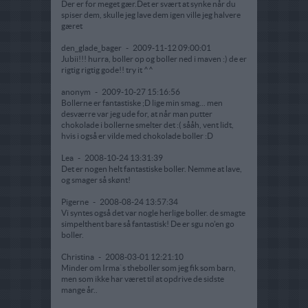
Der er for meget gær.Det er svært at synke når du
spiser dem, skulle jeg lave dem igen ville jeg halvere
gæret
den_glade_bager
-
2009-11-12 09:00:01
Jubii!!! hurra, boller op og boller ned i maven :) de er
rigtig rigtig gode!! try it ^^
anonym
-
2009-10-27 15:16:56
Bollerne er fantastiske ;D lige min smag... men
desværre var jeg ude for, at når man putter
chokolade i bollerne smelter det :( sååh, vent lidt,
hvis i også er vilde med chokolade boller :D
Lea
-
2008-10-24 13:31:39
Det er nogen helt fantastiske boller. Nemme at lave,
og smager så skønt!
Pigerne
-
2008-08-24 13:57:34
Vi syntes også det var nogle herlige boller. de smagte
simpelthent bare så fantastisk! De er sgu no'en go
boller.
Christina
-
2008-03-01 12:21:10
Minder om Irma`s theboller som jeg fik som barn,
men som ikke har været til at opdrive de sidste
mange år..