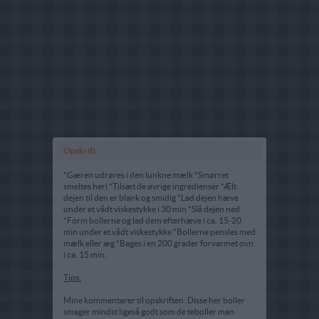
Opskrift
*Gæren udrøres i den lunkne mælk *Smørret
smeltes heri *Tilsæt de øvrige ingredienser *Ælt
dejen til den er blank og smidig *Lad dejen hæve
under et vådt viskestykke i 30 min *Slå dejen ned
*Form bollerne og lad dem efterhæve i ca. 15-20
min under et vådt viskestykke *Bollerne pensles med
mælk eller æg *Bages i en 200 grader forvarmet ovn
i ca. 15 min.
Tips:
Mine kommentarer til opskriften: Disse her boller
smager mindst ligeså godt som de teboller man