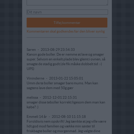
Kommentaren skal godkendes før den bliver synlig
Søren
-
2013-08-29 23:54:33
Kanon gode boller. De er nemme at lave og smager
super. Selvom en enkelt plade blev glemt i ovnen, så
smagte de stadig godt (de fik måske dobbelt tid :-)
UPS)
Vininderne
-
2013-01-22 15:05:01
Umm de te boller smager bare mums. Man kan
sagtens lave dem med 50g gær
melissa
-
2012-12-01 22:15:31
smager disse teboller korrekt ligesom dem man kan
købe? :)
Emmeli 14 år
-
2012-08-10 11:15:18
Foroldsvis nem opskrift! Jeg tænkte at jeg ville være
lidt god mod familien og vække min søster til
friskbagte boller og morgenmad. Jeg valgte dine