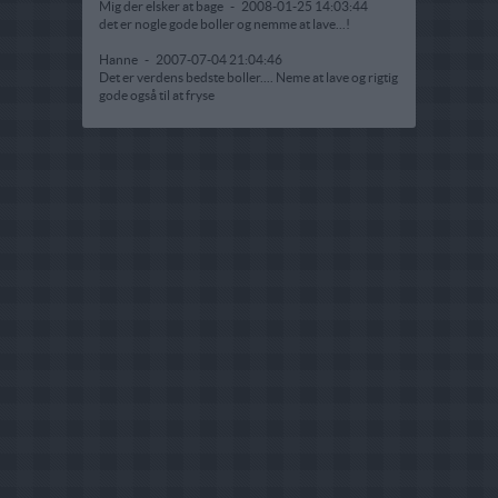
Mig der elsker at bage
-
2008-01-25 14:03:44
det er nogle gode boller og nemme at lave...!
Hanne
-
2007-07-04 21:04:46
Det er verdens bedste boller.... Neme at lave og rigtig
gode også til at fryse