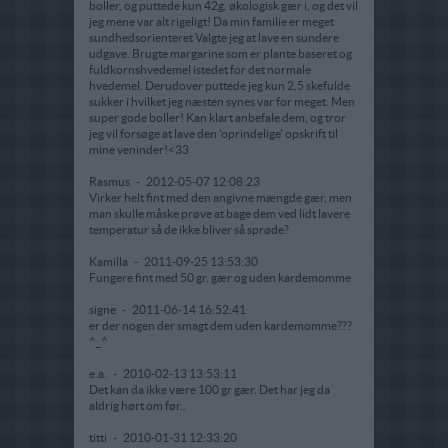
boller, og puttede kun 42g. økologisk gær i, og det vil
jeg mene var alt rigeligt! Da min familie er meget
sundhedsorienteret Valgte jeg at lave en sundere
udgave. Brugte margarine som er plante baseret og
fuldkornshvedemel istedet for det normale
hvedemel. Derudover puttede jeg kun 2,5 skefulde
sukker i hvilket jeg næsten synes var for meget. Men
super gode boller! Kan klart anbefale dem, og tror
jeg vil forsøge at lave den 'oprindelige' opskrift til
mine veninder!<33
Rasmus
-
2012-05-07 12:08:23
Virker helt fint med den angivne mængde gær, men
man skulle måske prøve at bage dem ved lidt lavere
temperatur så de ikke bliver så sprøde?
Kamilla
-
2011-09-25 13:53:30
Fungere fint med 50 gr. gær og uden kardemomme
signe
-
2011-06-14 16:52:41
er der nogen der smagt dem uden kardemomme???
^_^
e.a.
-
2010-02-13 13:53:11
Det kan da ikke være 100 gr gær. Det har jeg da
aldrig hørt om før..
titti
-
2010-01-31 12:33:20