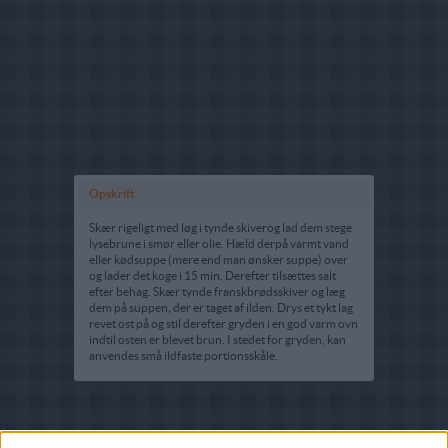
Opskrift
Skær rigeligt med løg i tynde skiverog lad dem stege
lysebrune i smør eller olie. Hæld derpå varmt vand
eller kødsuppe (mere end man ønsker suppe) over
og lader det koge i 15 min. Derefter tilsættes salt
efter behag. Skær tynde franskbrødsskiver og læg
dem på suppen, der er taget af ilden. Drys et tykt lag
revet ost på og stil derefter gryden i en god varm ovn
indtil osten er blevet brun. I stedet for gryden, kan
anvendes små ildfaste portionsskåle.