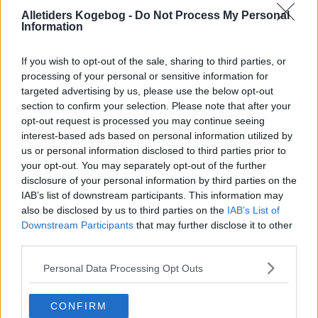
Alletiders Kogebog -
Do Not Process My Personal
Information
If you wish to opt-out of the sale, sharing to third parties, or
processing of your personal or sensitive information for
targeted advertising by us, please use the below opt-out
section to confirm your selection. Please note that after your
opt-out request is processed you may continue seeing
interest-based ads based on personal information utilized by
us or personal information disclosed to third parties prior to
your opt-out. You may separately opt-out of the further
disclosure of your personal information by third parties on the
IAB’s list of downstream participants. This information may
also be disclosed by us to third parties on the
IAB’s List of
Downstream Participants
that may further disclose it to other
Opskriftsinfo
third parties.
Ret :
Suppe
-
Diverse supper
Hovedingrediens :
Rodfrugter
-
Løg
Personal Data Processing Opt Outs
Indsendt :
2006-08-12
CONFIRM
Redigeret:
2025-02-24