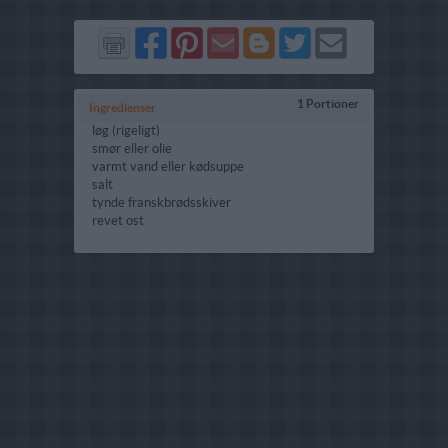
Del
Del
Send
Del
Del
Send
på
på
via
på
på
i
Facebook
Pinterest
GMail
Blogger
Twitter
mail
1 Portioner
Ingredienser
løg (rigeligt)
smør eller olie
varmt vand eller kødsuppe
salt
tynde franskbrødsskiver
revet ost