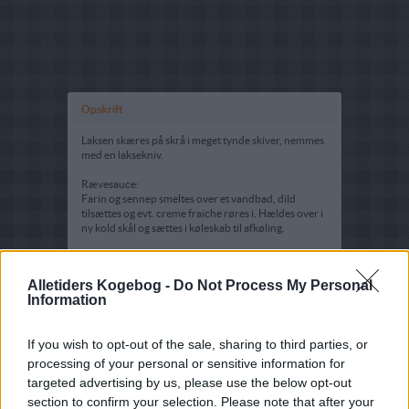
Opskrift
Laksen skæres på skrå i meget tynde skiver, nemmes
med en laksekniv.
Rævesauce:
Farin og sennep smeltes over et vandbad, dild
tilsættes og evt. creme fraiche røres i. Hældes over i
ny kold skål og sættes i køleskab til afkøling.
Smør toastbrødene og læg nogle små salatblade
herpå, og læg lakseskiverne ovenpå, pynt af med
Alletiders Kogebog -
Do Not Process My Personal
tomatspringere og dild, server rævesauce ved siden
Information
af.
Tips:
If you wish to opt-out of the sale, sharing to third parties, or
Sådan laver du hjemmelavet gravad laks
processing of your personal or sensitive information for
targeted advertising by us, please use the below opt-out
section to confirm your selection. Please note that after your