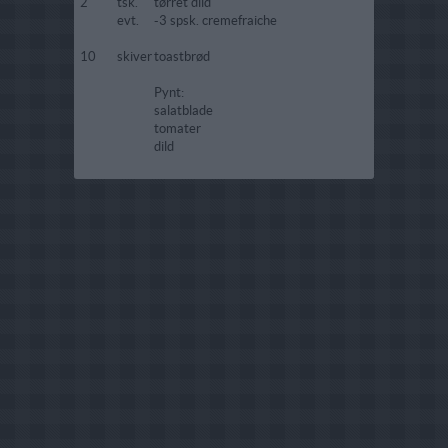
2
tsk.
tørret dild
evt.
-3 spsk. cremefraiche
10
skiver
toastbrød
Pynt:
salatblade
tomater
dild