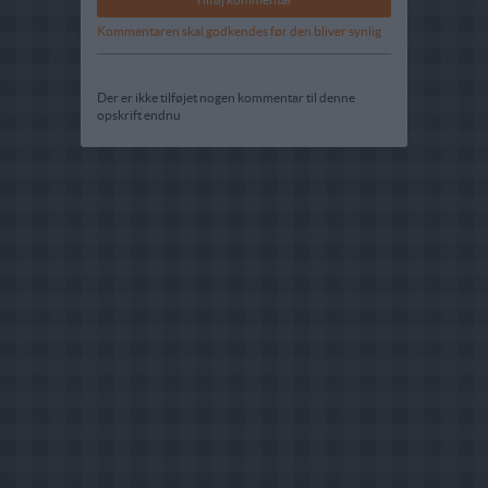
Kommentaren skal godkendes før den bliver synlig
Der er ikke tilføjet nogen kommentar til denne
opskrift endnu