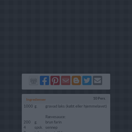
Del
Del
Send
Del
Del
Send
på
på
via
på
på
i
Facebook
Pinterest
GMail
Blogger
Twitter
mail
10 Pers.
Ingredienser
1000
g.
gravad laks (købt eller hjemmelavet)
Rævesauce:
200
g.
brun farin
4
spsk.
sennep