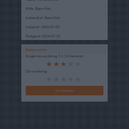
Kilde : Bjørn Kok
Indsendt af : Bjørn Kok
Indsendt :
2006-07-05
Redigeret:
2024-07-23
Bedøm retten
Brugernes vurdering:
3.1
(
10
stemmer
)
Din vurdering: