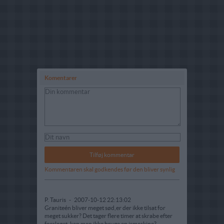
Komentarer
Kommentaren skal godkendes før den bliver synlig
P. Tauris
-
2007-10-12 22:13:02
Graniteén bliver meget sød,er der ikke tilsat for
meget sukker? Det tager flere timer at skrabe efter
forslaget, kan man ikke bruge en ismaskine?