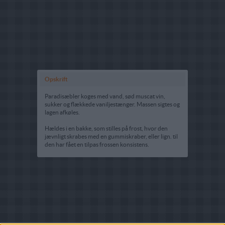
Opskrift
Paradisæbler koges med vand, sød muscat vin,
sukker og flækkede vaniljestænger. Massen sigtes og
lagen afkøles.
Hældes i en bakke, som stilles på frost, hvor den
jævnligt skrabes med en gummiskraber, eller lign. til
den har fået en tilpas frossen konsistens.