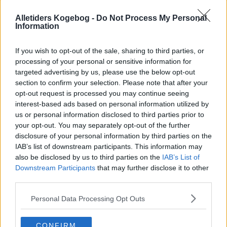
Alletiders Kogebog -
Do Not Process My Personal
Information
If you wish to opt-out of the sale, sharing to third parties, or
processing of your personal or sensitive information for
targeted advertising by us, please use the below opt-out
section to confirm your selection. Please note that after your
opt-out request is processed you may continue seeing
interest-based ads based on personal information utilized by
us or personal information disclosed to third parties prior to
your opt-out. You may separately opt-out of the further
Opskriftsinfo
disclosure of your personal information by third parties on the
Ret :
Kold Dessert
-
Granite
IAB’s list of downstream participants. This information may
Hovedingrediens :
Frugt
-
Æbler
also be disclosed by us to third parties on the
IAB’s List of
Downstream Participants
that may further disclose it to other
Kilde : Bjørn Kok
third parties.
Indsendt af : Bjørn Kok
Personal Data Processing Opt Outs
Indsendt :
2006-06-26
Redigeret:
2022-07-12
CONFIRM