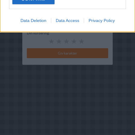
Bedøm retten
Brugernes vurdering:
4
(
3
stemmer
)
Data Deletion
Data Access
Privacy Policy
Din vurdering: