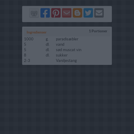
Del
Del
Send
Del
Del
Send
på
på
via
på
på
i
Facebook
Pinterest
GMail
Blogger
Twitter
mail
1 Portioner
Ingredienser
1000
g.
paradisæbler
5
dl.
vand
5
dl.
sød muscat vin
8
dl.
sukker
2-3
Vaniljestang