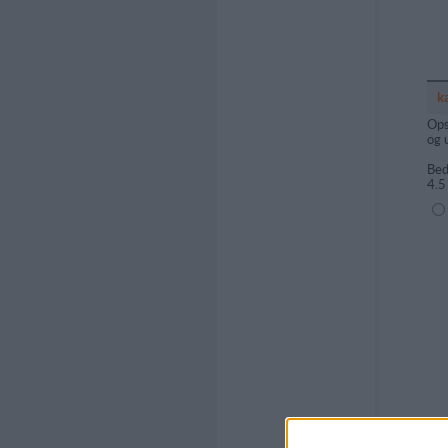
k
Ops
og 
Bed
4.5
(1=
Kom