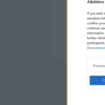
Alletider
Ko
If you wish 
sensitive in
confirm you
continue se
information 
further disc
Kom
participants
Ko
Downstream 
Der
Nyheds
Persona