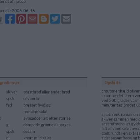
sendt af : jacob
sendt :
2006-06-16
Del
Del
Send
Del
Del
Send
på
på
via
på
på
i
Facebook
Pinterest
GMail
Blogger
Twitter
mail
ngredienser:
Opskrift:
croutoner:hæld oliven 
skiver
toastbrød eller andet brød
skær brødet i tern ven
spsk.
olivenolie
ved 200 grader varmt t
fed
presset hvidløg
minuter tag brødet ud
romaine salat
salat: rens romainen s
2
avocadoer alt efter størlse
skiver sammen med de
sesamfrøene let gyld
g.
dampede grønne asparges
lidt af vend salat av
spsk.
sesam
godt rundt i en skål
dl.
knorr mild salat
sidst sesamfrøne og b