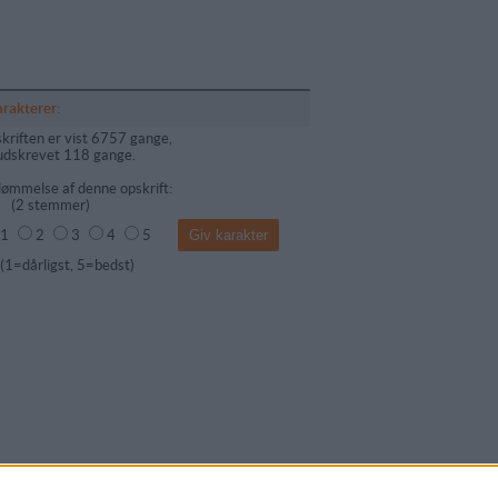
arakterer:
kriften er vist 6757 gange,
udskrevet 118 gange.
ømmelse af denne opskrift:
(
2
stemmer)
1
2
3
4
5
dårligst, 5=bedst)
mentar fra: