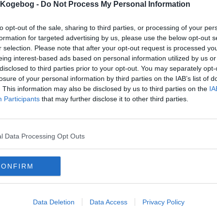
s Kogebog -
Do Not Process My Personal Information
mmentar:
to opt-out of the sale, sharing to third parties, or processing of your per
formation for targeted advertising by us, please use the below opt-out s
r selection. Please note that after your opt-out request is processed y
eing interest-based ads based on personal information utilized by us or
disclosed to third parties prior to your opt-out. You may separately opt-
losure of your personal information by third parties on the IAB’s list of
mentaren skal godkendes før den bliver synlig
. This information may also be disclosed by us to third parties on the
IA
mmentarer
Participants
that may further disclose it to other third parties.
 er ikke tilføjet nogen kommentar til denne opskrift endnu
mails
-
Privatlivspolitik
-
Kontakt
-
Om os
-
Copyright © Alletiders
l Data Processing Opt Outs
CONFIRM
Data Deletion
Data Access
Privacy Policy