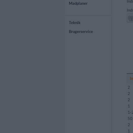
Ind
Madplaner
Ind
Teknik
Brugerservice
I
2
2
2
1
1-
50
2
1