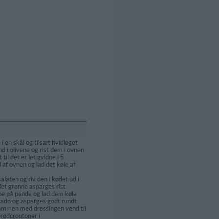
i en skål og tilsæt hvidløget
d i olivene og rist dem i ovnen
il det er let gyldne i 5
 af ovnen og lad det køle af
alaten og riv den i kødet ud i
t grønne asparges rist
ne på pande og lad dem køle
ocado og asparges godt rundt
 sammen med dressingen vend til
rødcroutoner i