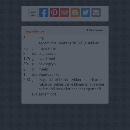
Del
Del
Send
Del
Del
Send
på
på
via
på
på
i
Facebook
Pinterest
GMail
Blogger
Twitter
mail
1 Portioner
Ingredienser
3
æg
sødemiddel svarene til 100 g sukker
75
g.
margarine
2
tsk.
bagepulver
175
g.
hvedemel
30
g.
havregryn
2
dl.
mælk
1
tsk.
Vaniljesukker
200
g.
frugt skåret i små stykker fx abrikoser
rabarber æbler pære blommer kirsebær
solbær blåbær eller ananas i egen saft
evt.
sødemiddel