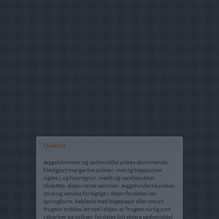
Opskrift
æggeblommer og sødemiddel piskes skummende.
blødgjort margarine piskes i. mel og bagepulver
sigtes i, og havregryn, mælk og vaniljesukker
tilsættes. dejen røres sammen. æggehviderne piskes
stive og vendes forsigtigt i. dejen fordeles i en
springform, beklædt med bagepapir eller smurt.
frugten trykkes let ned i dejen.er frugten syrlig som
rabarber og solbær, fordeles lidt ekstra sødemiddel