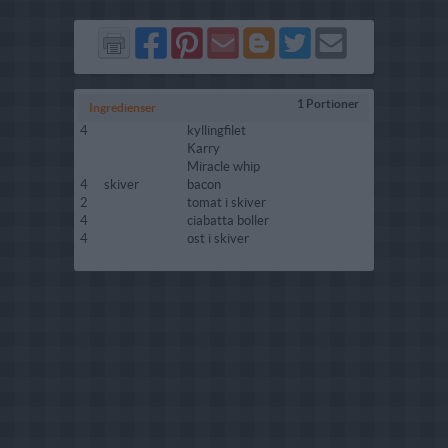
Del
Del
Send
Del
Del
Send
på
på
via
på
på
i
Facebook
Pinterest
GMail
Blogger
Twitter
mail
1 Portioner
Ingredienser
4
kyllingfilet
Karry
Miracle whip
4
skiver
bacon
2
tomat i skiver
4
ciabatta boller
4
ost i skiver