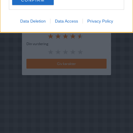
CONFIRM
Indsendt :
2006-06-06
Data Deletion
Data Access
Privacy Policy
Bedøm retten
Brugernes vurdering:
4.6
(
54
stemmer
)
Din vurdering: