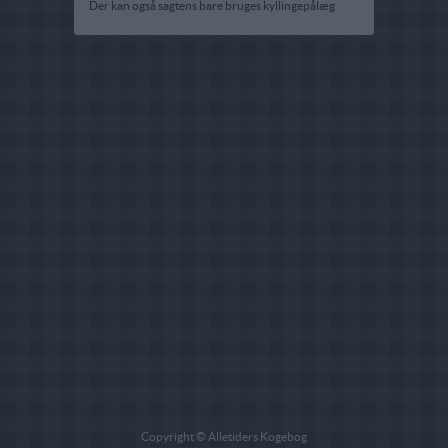
Der kan også sagtens bare bruges kyllingepålæg
Copyright © Alletiders Kogebog