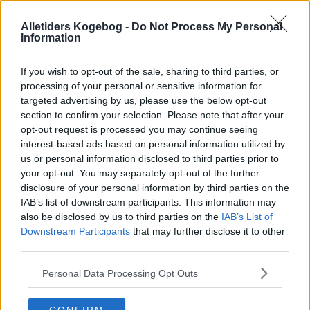
Alletiders Kogebog -
Do Not Process My Personal
Information
If you wish to opt-out of the sale, sharing to third parties, or
processing of your personal or sensitive information for
targeted advertising by us, please use the below opt-out
section to confirm your selection. Please note that after your
opt-out request is processed you may continue seeing
interest-based ads based on personal information utilized by
us or personal information disclosed to third parties prior to
your opt-out. You may separately opt-out of the further
disclosure of your personal information by third parties on the
IAB’s list of downstream participants. This information may
Opskriftsinfo
also be disclosed by us to third parties on the
IAB’s List of
Ret :
Frokost
-
Frokostretter
Downstream Participants
that may further disclose it to other
third parties.
Hovedingrediens :
Kylling
-
Kyllingefilet
Personal Data Processing Opt Outs
Oprindelsesland :
Danmark
Indsendt af : Christina