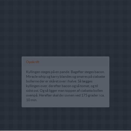
Opskrift
Kyllingen steges på en pande. Bagefter steges bacon.
Miracle whip og karry blandes og smøres på ciabatte
bollerne der er skåret over i halve. Så lægges
kyllingen over, derefter bacon og så tomat, og til
sidst ost. Og så ligger man toppen af ciabatta bollen
ovenpå. Herefter skal de i ovnen ved 175 grader i ca.
10 min.