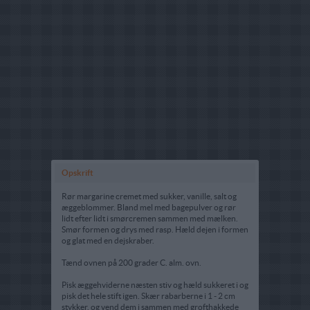
Opskrift
Rør margarine cremet med sukker, vanille, salt og
æggeblommer. Bland mel med bagepulver og rør
lidt efter lidt i smørcremen sammen med mælken.
Smør formen og drys med rasp. Hæld dejen i formen
og glat med en dejskraber.
Tænd ovnen på 200 grader C. alm. ovn.
Pisk æggehviderne næsten stiv og hæld sukkeret i og
pisk det hele stift igen. Skær rabarberne i 1 - 2 cm
stykker, og vend dem i sammen med grofthakkede