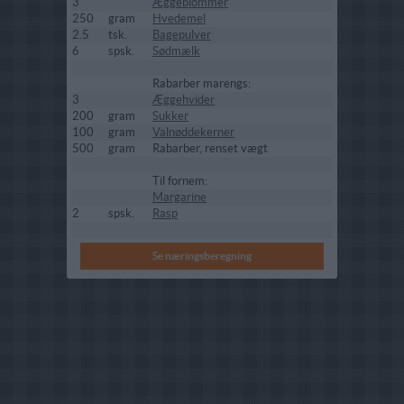
3
Æggeblommer
250
gram
Hvedemel
2.5
tsk.
Bagepulver
6
spsk.
Sødmælk
Rabarber marengs:
3
Æggehvider
200
gram
Sukker
100
gram
Valnøddekerner
500
gram
Rabarber, renset vægt
Til fornem:
Margarine
2
spsk.
Rasp
Se næringsberegning