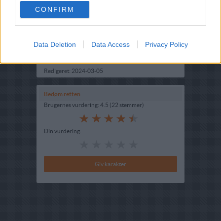
CONFIRM
Opskriftsinfo
Ret :
Kager i form
-
Diverse kager i form
Hovedingrediens :
Frugt
-
Rabarber
Data Deletion
Data Access
Privacy Policy
Indsendt :
2006-05-12
Redigeret:
2024-03-05
Bedøm retten
Brugernes vurdering:
4.5
(
22
stemmer
)
Din vurdering: