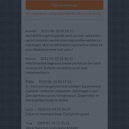
Kommentaren skal godkendes før den bliver synlig
kamilla
-
2012-06-18 14:19:11
jeg hældte noget kogende vand ud over rabarbern,
og lod dem stå i vandet imens jeg vendte nødderne i
marengen, så er de lidt blødere og mand er sikker på
at jordbakterierne er helt væk:-)
Karina
-
2011-07-29 18:35:15
Helt fantastisk kage som passer perfekt til den søde
sommertid. Skiftede valnødderne ud med
hasselnødderne
Rikke
-
2010-06-14 20:17:24
Er i tvivl om margarinen skal smeltes? Jeg anvendte
mandler i stedet for valnødder- det smagte super.
Den skal helst spises nybagt og lun. Dagen efter er
marengslåget knap så delikat.
Lone
-
2010-06-04 13:36:25
Det er en supergod kage. Dejlig frisk og sød
Tina
-
2009-05-28 12:45:11
Det er bare min yndlingsforårskage