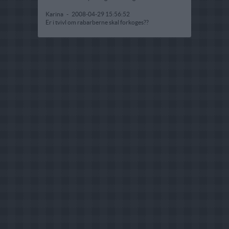
Karina
-
2008-04-29 15:56:52
Er i tvivl om rabarberne skal forkoges??