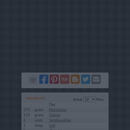
Del
Del
Send
Del
Del
Send
på
på
via
på
på
i
Facebook
Pinterest
GMail
Blogger
Twitter
mail
Ingredienser
Antal:
Pers.
Dej:
175
gram
Margarine
150
gram
Sukker
2
spsk.
Vaniljesukker
1
knsp.
Salt