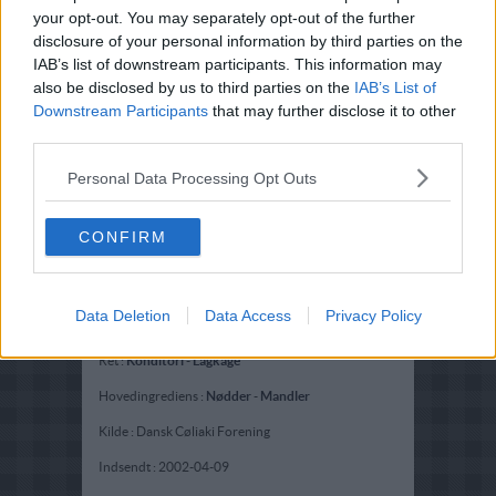
your opt-out. You may separately opt-out of the further
disclosure of your personal information by third parties on the
IAB’s list of downstream participants. This information may
also be disclosed by us to third parties on the
IAB’s List of
Downstream Participants
that may further disclose it to other
third parties.
Personal Data Processing Opt Outs
CONFIRM
Data Deletion
Data Access
Privacy Policy
Opskriftsinfo
Ret :
Konditori
-
Lagkage
Hovedingrediens :
Nødder
-
Mandler
Kilde : Dansk Cøliaki Forening
Indsendt :
2002-04-09