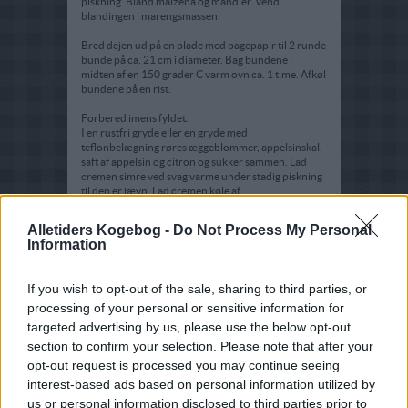
piskning. Bland maizena og mandler. Vend
blandingen i marengsmassen.
Bred dejen ud på en plade med bagepapir til 2 runde
bunde på ca. 21 cm i diameter. Bag bundene i
midten af en 150 grader C varm ovn ca. 1 time. Afkøl
bundene på en rist.
Forbered imens fyldet.
I en rustfri gryde eller en gryde med
teflonbelægning røres æggeblommer, appelsinskal,
saft af appelsin og citron og sukker sammen. Lad
cremen simre ved svag varme under stadig piskning
til den er jævn. Lad cremen køle af.
Pisk fløden til skum. Skyl jordbærrene og flæg dem.
Alletiders Kogebog -
Do Not Process My Personal
Fordel cremen over den nederste bund lige før
Information
serveringen. Dæk med halve jordbær. Læg den
anden bund på. Pynt kanten med sprøjtede toppe af
flødeskum og dæk bunden med halve jordbær.
If you wish to opt-out of the sale, sharing to third parties, or
processing of your personal or sensitive information for
Server straks.
targeted advertising by us, please use the below opt-out
section to confirm your selection. Please note that after your
opt-out request is processed you may continue seeing
interest-based ads based on personal information utilized by
us or personal information disclosed to third parties prior to