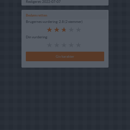
Redigeret:
2022-07-07
Bedøm retten
Brugernes vurdering:
2.8
(
2
stemmer
)
Din vurdering: