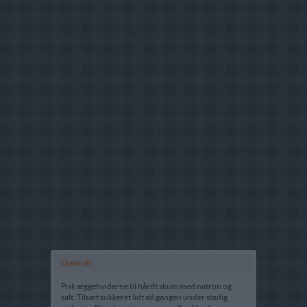
Opskrift
Pisk æggehviderne til hårdt skum med natron og
salt. Tilsæt sukkeret lidt ad gangen under stadig