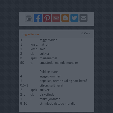
Del
Del
Send
Del
Del
Send
på
på
via
på
på
i
Facebook
Pinterest
GMail
Blogger
Twitter
mail
8 Pers.
Ingredienser
4
æggehvider
1
knsp.
natron
1
knsp.
salt
2
dl.
sukker
3
spsk.
maizenamel
50
g.
smuttede, malede mandler
Fyld og pynt:
4
æggeblommer
1
appelsin, reven skal og saft heraf
0.5-1
citron, saft heraf
2
spsk.
sukker
2-3
dl.
piskefløde
1
l.
friske jordbær
8-10
strimlede ristede mandler