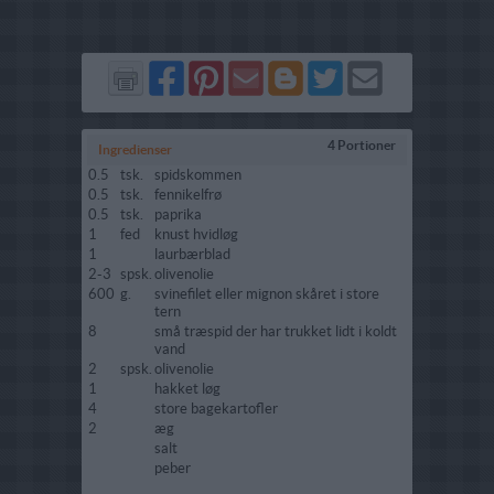
Del
Del
Send
Del
Del
Send
på
på
via
på
på
i
Facebook
Pinterest
GMail
Blogger
Twitter
mail
4 Portioner
Ingredienser
0.5
tsk.
spidskommen
0.5
tsk.
fennikelfrø
0.5
tsk.
paprika
1
fed
knust hvidløg
1
laurbærblad
2-3
spsk.
olivenolie
600
g.
svinefilet eller mignon skåret i store
tern
8
små træspid der har trukket lidt i koldt
vand
2
spsk.
olivenolie
1
hakket løg
4
store bagekartofler
2
æg
salt
peber