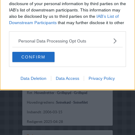
disclosure of your personal information by third parties on the
IAB’s list of downstream participants. This information may
also be disclosed by us to third parties on the
IAB’s List of
Downstream Participants
that may further disclose it to other
third parties.
Personal Data Processing Opt Outs
CONFIRM
Data Deletion
Data Access
Privacy Policy
Opskriftsinfo
Ret :
Hovedretter
-
Grillspyd - Grillspid
Hovedingrediens :
Svinekød
-
Svinefilet
Indsendt :
2006-03-15
Redigeret:
2025-04-28