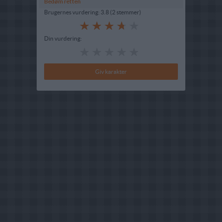
Bedøm retten
Brugernes vurdering:
3.8
(
2
stemmer
)
Din vurdering: