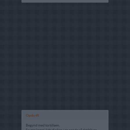
Opskrift
Begynd med tortillaen.
Sauter løget i lidt af olien i en pande så det bliver