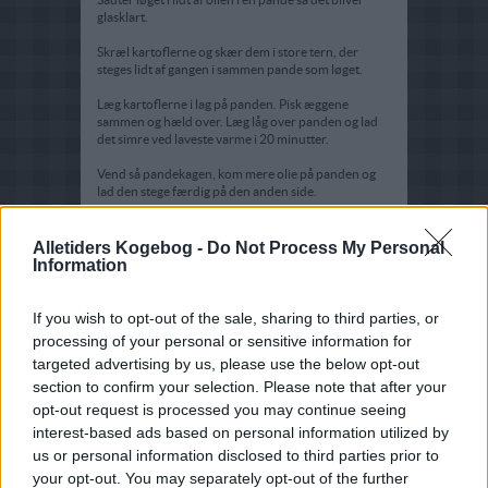
glasklart.
Skræl kartoflerne og skær dem i store tern, der
steges lidt af gangen i sammen pande som løget.
Læg kartoflerne i lag på panden. Pisk æggene
sammen og hæld over. Læg låg over panden og lad
det simre ved laveste varme i 20 minutter.
Vend så pandekagen, kom mere olie på panden og
lad den stege færdig på den anden side.
Serveres til spydene.
Alletiders Kogebog -
Do Not Process My Personal
Knus krydderierne let i en morter. Bland med olie og
Information
vend kødet heri.
Sæt det på spyd, drys med salt og stil dem i en 220
If you wish to opt-out of the sale, sharing to third parties, or
grader varm ovn i 15 minutter, til der er
processing of your personal or sensitive information for
gennemstegte.
targeted advertising by us, please use the below opt-out
section to confirm your selection. Please note that after your
opt-out request is processed you may continue seeing
interest-based ads based on personal information utilized by
us or personal information disclosed to third parties prior to
your opt-out. You may separately opt-out of the further