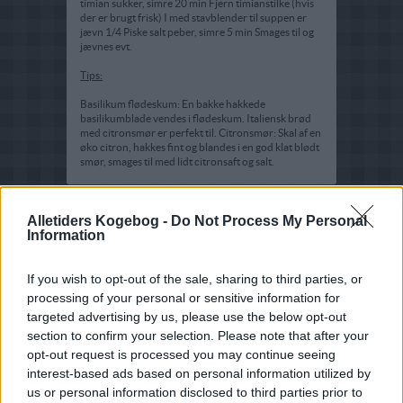
timian sukker, simre 20 min Fjern timianstilke (hvis
der er brugt frisk) I med stavblender til suppen er
jævn 1/4 Piske salt peber, simre 5 min Smages til og
jævnes evt.
Tips:
Basilikum flødeskum: En bakke hakkede
basilikumblade vendes i flødeskum. Italiensk brød
med citronsmør er perfekt til. Citronsmør: Skal af en
øko citron, hakkes fint og blandes i en god klat blødt
smør, smages til med lidt citronsaft og salt.
Alletiders Kogebog -
Do Not Process My Personal
Information
If you wish to opt-out of the sale, sharing to third parties, or
processing of your personal or sensitive information for
targeted advertising by us, please use the below opt-out
section to confirm your selection. Please note that after your
opt-out request is processed you may continue seeing
interest-based ads based on personal information utilized by
us or personal information disclosed to third parties prior to