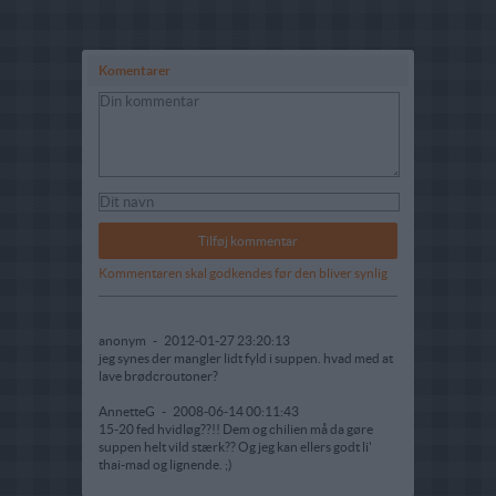
Komentarer
Kommentaren skal godkendes før den bliver synlig
anonym
-
2012-01-27 23:20:13
jeg synes der mangler lidt fyld i suppen. hvad med at
lave brødcroutoner?
AnnetteG
-
2008-06-14 00:11:43
15-20 fed hvidløg??!! Dem og chilien må da gøre
suppen helt vild stærk?? Og jeg kan ellers godt li'
thai-mad og lignende. ;)