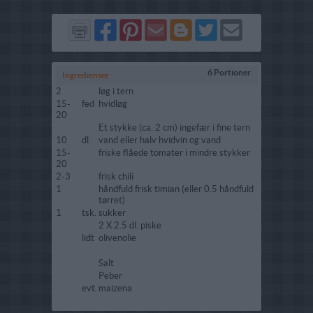
Del
Del
Send
Del
Del
Send
på
på
via
på
på
i
Facebook
Pinterest
GMail
Blogger
Twitter
mail
6 Portioner
Ingredienser
2
løg i tern
15-
fed
hvidløg
20
Et stykke (ca. 2 cm) ingefær i fine tern
10
dl.
vand eller halv hvidvin og vand
15-
friske flåede tomater i mindre stykker
20
2-3
frisk chili
1
håndfuld frisk timian (eller 0.5 håndfuld
tørret)
1
tsk.
sukker
2 X 2.5 dl. piske
lidt
olivenolie
Salt
Peber
evt.
maizena