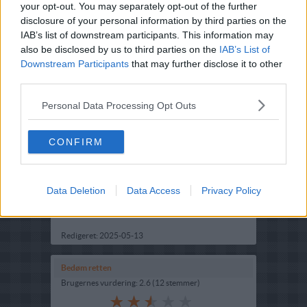
your opt-out. You may separately opt-out of the further
disclosure of your personal information by third parties on the
IAB’s list of downstream participants. This information may
also be disclosed by us to third parties on the
IAB’s List of
Downstream Participants
that may further disclose it to other
third parties.
Opskriftsinfo
Personal Data Processing Opt Outs
Ret :
Suppe
-
Tomatsuppe
Hovedingrediens :
Drivhus Grønsager
-
Tomat -
CONFIRM
Tomater
Oprindelsesland :
Italien
Data Deletion
Data Access
Privacy Policy
Indsendt af : Stampe
Indsendt :
2006-03-13
Redigeret:
2025-05-13
Bedøm retten
Brugernes vurdering:
2.6
(
12
stemmer
)