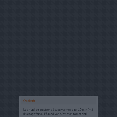
Opskrift
Løg hvidløg ingefær på svag varme i olie, 10 min (må
ikke tage farve) På med vand/hvidvin tomat chili