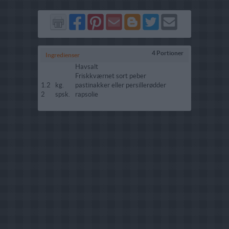
Del
Del
Send
Del
Del
Send
på
på
via
på
på
i
Facebook
Pinterest
GMail
Blogger
Twitter
mail
4 Portioner
Ingredienser
Havsalt
Friskkværnet sort peber
1.2
kg.
pastinakker eller persillerødder
2
spsk.
rapsolie