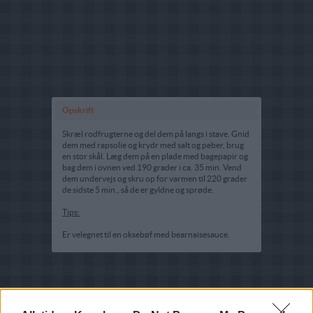
Opskrift
Skræl rodfrugterne og del dem på langs i stave. Gnid
dem med rapsolie og krydr med salt og peber, brug
en stor skål. Læg dem på en plade med bagepapir og
bag dem i ovnen ved 190 grader i ca. 35 min. Vend
dem undervejs og skru op for varmen til 220 grader
de sidste 5 min., så de er gyldne og sprøde.
Tips:
Er velegnet til en oksebøf med bearnaisesauce.