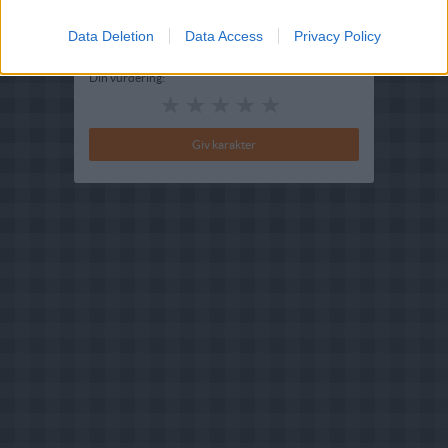
Bedøm retten
Brugernes vurdering:
4
(
1
stemmer
)
Data Deletion
Data Access
Privacy Policy
Din vurdering: