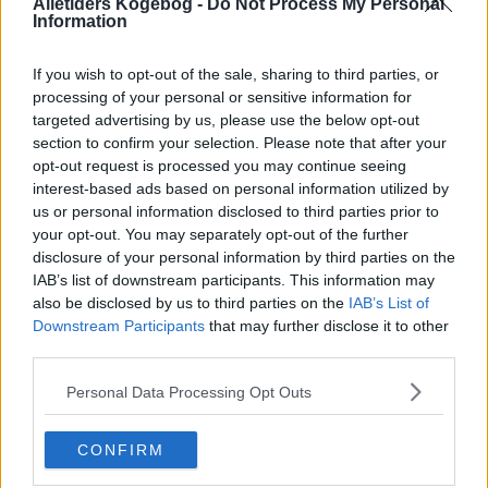
Alletiders Kogebog -
Do Not Process My Personal
Information
If you wish to opt-out of the sale, sharing to third parties, or
processing of your personal or sensitive information for
targeted advertising by us, please use the below opt-out
section to confirm your selection. Please note that after your
opt-out request is processed you may continue seeing
interest-based ads based on personal information utilized by
us or personal information disclosed to third parties prior to
your opt-out. You may separately opt-out of the further
disclosure of your personal information by third parties on the
IAB’s list of downstream participants. This information may
also be disclosed by us to third parties on the
IAB’s List of
Downstream Participants
that may further disclose it to other
Opskriftsinfo
third parties.
Ret :
Diverse Tilbehør
-
Tilbehør
Indsendt af : Christensen
Personal Data Processing Opt Outs
Indsendt :
2006-02-01
CONFIRM