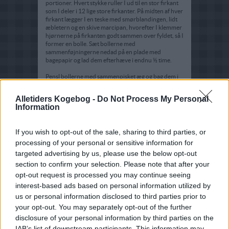
portioner. Hvert stykke ruller I ud til en stor firkant
som I deler i 12 lige store firkanter. På midten af hver
firkant lægger I en teske med smørblandingen, lidt
æbletern og en skive marcipan, hvorefter I klemmer
hjørnerne på firkanten godt sammen over fyldet, så I
former en bolle. Sæt bollerne med
sammenføjningerne nedad på en plade med
bagepapir og lad dem efterhæve i endnu ½ time.
Pensl bollerne med sammenpisket æg og bag dem i
en forvarmet ovn ved 225 grader C. alm. ovn i 8-10
minutter.
Alletiders Kogebog -
Do Not Process My Personal
Information
Tag bollerne ud og stil dem på en bagerist, hvor de
skal køle helt af, inden de pyntes med smeltet smør
og drysses med perlesukker.
If you wish to opt-out of the sale, sharing to third parties, or
processing of your personal or sensitive information for
targeted advertising by us, please use the below opt-out
section to confirm your selection. Please note that after your
opt-out request is processed you may continue seeing
interest-based ads based on personal information utilized by
us or personal information disclosed to third parties prior to
your opt-out. You may separately opt-out of the further
disclosure of your personal information by third parties on the
IAB’s list of downstream participants. This information may