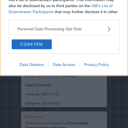
also be disclosed by us to third parties on the
IAB’s List of
Downstream Participants
that may further disclose it to other
third parties.
Personal Data Processing Opt Outs
CONFIRM
Opskriftsinfo
Data Deletion
Data Access
Privacy Policy
Ret :
Kager
-
Fastelavnsboller
Hovedingrediens :
Mel
-
Hvedemel
Højtid
:
Fastelavn
Indsendt :
2005-12-05
Redigeret:
2024-05-09
Beskrivelse
Se kokkens favoritopskrift på
Gammeldags
fastelavnsboller med creme