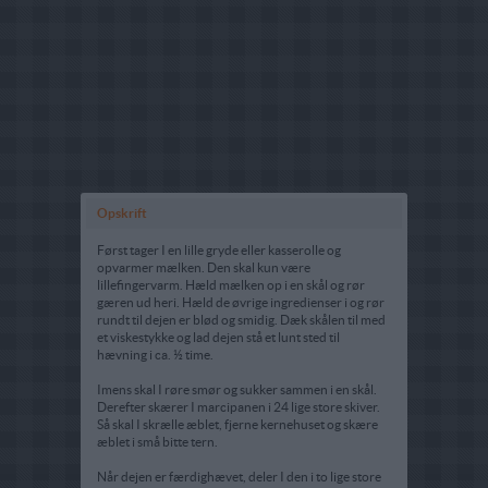
Opskrift
Først tager I en lille gryde eller kasserolle og
opvarmer mælken. Den skal kun være
lillefingervarm. Hæld mælken op i en skål og rør
gæren ud heri. Hæld de øvrige ingredienser i og rør
rundt til dejen er blød og smidig. Dæk skålen til med
et viskestykke og lad dejen stå et lunt sted til
hævning i ca. ½ time.
Imens skal I røre smør og sukker sammen i en skål.
Derefter skærer I marcipanen i 24 lige store skiver.
Så skal I skrælle æblet, fjerne kernehuset og skære
æblet i små bitte tern.
Når dejen er færdighævet, deler I den i to lige store