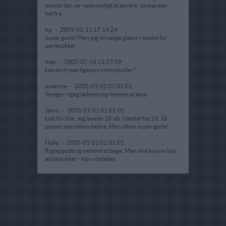
eneste det var nødvendigt at ændre. topkarater
herfra.
hp
-
2009-01-11 17:14:24
super gode! Men jeg vil vælge glasur i stedet for
perlesukker
mae
-
2007-02-14 13:27:59
kan de fryses ligesom cremeboller?
susanne
-
2005-01-01 01:01:01
Smager rigtig lækkert og nemme at lave.
Janni
-
2005-01-01 01:01:01
Lidt for lille. Jeg lavede 18 stk. i stedet for 24. Så
passer størrelsen bedre. Men ellers super gode!
Helle
-
2005-01-01 01:01:01
Rigtig gode og nemme at bage. Man skal kunne lide
æblestykker - kan udelades.