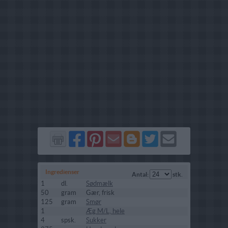
Del
Del
Send
Del
Del
Send
på
på
via
på
på
i
Facebook
Pinterest
GMail
Blogger
Twitter
mail
Ingredienser
Antal:
stk.
1
dl.
Sødmælk
50
gram
Gær, frisk
125
gram
Smør
1
Æg M/L, hele
4
spsk.
Sukker