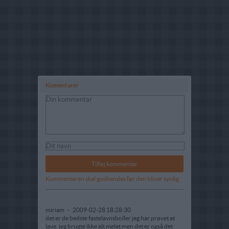
Komentarer
Kommentaren skal godkendes før den bliver synlig
miriam
-
2009-02-28 18:28:30
det er de bedste fastelavnsboller jeg har prøvet at
lave. jeg brugte ikke alt melet men det er også det