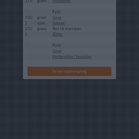
375
gram
Hvedemel
Fyld:
100
gram
Smør
2
spsk.
Sukker
150
gram
Ren rå marcipan
1
Æbler
Pynt:
Smør
Perlesukker/Tesukker
Se næringsberegning