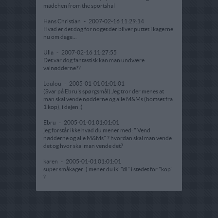
mädchen from the sportshal
Hans Christian
-
2007-02-16 11:29:14
Hvad er det dog for noget der bliver puttet i kagerne
nu om dage...
Ulla
-
2007-02-16 11:27:55
Det var dog fantastisk kan man undvære
valnødderne??
Loulou
-
2005-01-01 01:01:01
(Svar på Ebru's spørgsmål) Jeg tror der menes at
man skal vende nødderne og alle M&Ms (bortset fra
1 kop), i dejen :)
Ebru
-
2005-01-01 01:01:01
jeg forstår ikke hvad du mener med: " Vend
nødderne og alle M&Ms" ? hvordan skal man vende
det og hvor skal man vende det?
karen
-
2005-01-01 01:01:01
super småkager :) mener du ik' "dl" i stedet for "kop"
?