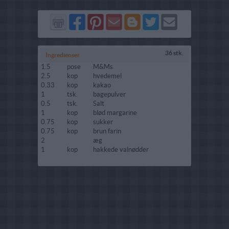
Del
Del
Send
Del
Del
Send
på
på
via
på
på
i
Facebook
Pinterest
GMail
Blogger
Twitter
mail
36 stk.
Ingredienser
1.5
pose
M&Ms
2.5
kop
hvedemel
0.33
kop
kakao
1
tsk.
bagepulver
0.5
tsk.
Salt
1
kop
blød margarine
0.75
kop
sukker
0.75
kop
brun farin
2
æg
1
kop
hakkede valnødder