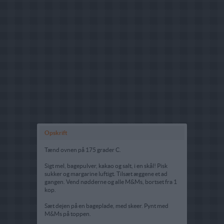
Opskrift
Tænd ovnen på 175 grader C.
Sigt mel, bagepulver, kakao og salt, i en skål! Pisk
sukker og margarine luftigt. Tilsæt æggene et ad
gangen. Vend nødderne og alle M&Ms, bortset fra 1
kop.
Sæt dejen på en bageplade, med skeer. Pynt med
M&Ms på toppen.