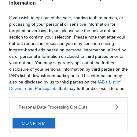
Information
Hovedingrediens :
Mel
-
Hvedemel
If you wish to opt-out of the sale, sharing to third parties, or
Fryseegnet : Ikke fryseegnet
processing of your personal or sensitive information for
Indsendt af : Maibritt
targeted advertising by us, please use the below opt-out
section to confirm your selection. Please note that after your
Indsendt :
2005-12-03
opt-out request is processed you may continue seeing
Redigeret:
2026-03-01
interest-based ads based on personal information utilized by
us or personal information disclosed to third parties prior to
your opt-out. You may separately opt-out of the further
Bedøm retten
disclosure of your personal information by third parties on the
Brugernes vurdering:
3.6
(
27
stemmer
)
IAB’s list of downstream participants. This information may
also be disclosed by us to third parties on the
IAB’s List of
Din vurdering:
Downstream Participants
that may further disclose it to other
third parties.
Personal Data Processing Opt Outs
CONFIRM