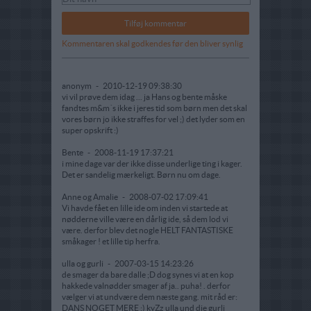
Kommentaren skal godkendes før den bliver synlig
anonym
-
2010-12-19 09:38:30
vi vil prøve dem idag ... ja Hans og bente måske
fandtes m&m´s ikke i jeres tid som børn men det skal
vores børn jo ikke straffes for vel ;) det lyder som en
super opskrift :)
Bente
-
2008-11-19 17:37:21
i mine dage var der ikke disse underlige ting i kager.
Det er sandelig mærkeligt. Børn nu om dage.
Anne og Amalie
-
2008-07-02 17:09:41
Vi havde fået en lille ide om inden vi startede at
nødderne ville være en dårlig ide, så dem lod vi
være. derfor blev det nogle HELT FANTASTISKE
småkager ! et lille tip herfra.
ulla og gurli
-
2007-03-15 14:23:26
de smager da bare dalle ;D dog synes vi at en kop
hakkede valnødder smager af ja.. puha! . derfor
vælger vi at undvære dem næste gang. mit råd er:
DANS NOGET MERE :) kyZz ulla und die gurli