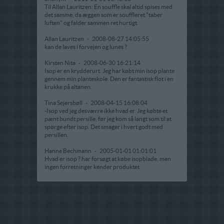
Til Allan Lauritzen: En souffle skal altid spises med
det samme, da æggen som er souffleret "taber
luften" og falder sammen ret hurtigt.
Allan Lauritzen
-
2008-08-27 14:05:55
kan de laves i forvejen og lunes ?
Kirsten Nita
-
2008-06-30 16:21:14
Isop er en krydderurt. Jeg har købt min isop plante
gennem min planteskole. Den er fantastisk flot i en
krukke på altanen.
Tina Sejersbøll
-
2008-04-15 16:08:04
-Isop ved jeg desværre ikke hvad er. Jeg købte et
pænt bundt persille, før jeg kom så langt som til at
spørge efter isop. Det smager i hvert godt med
persillen.
Hanne Bechmann
-
2005-01-01 01:01:01
Hvad er isop ? har forsøgt at købe isopblade, men
ingen forretninger kender produktet