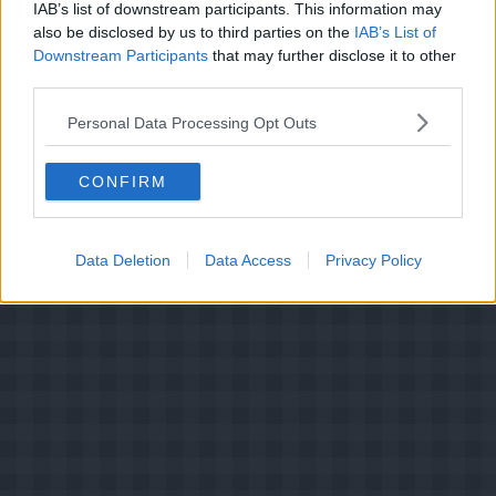
IAB’s list of downstream participants. This information may
Indsendt :
2005-10-13
also be disclosed by us to third parties on the
IAB’s List of
Downstream Participants
that may further disclose it to other
third parties.
Bedøm retten
Brugernes vurdering:
2.8
(
3
stemmer
)
Personal Data Processing Opt Outs
Din vurdering:
CONFIRM
Data Deletion
Data Access
Privacy Policy