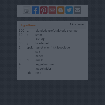
Del
Del
Send
Del
Del
Send
på
på
via
på
på
i
Facebook
Pinterest
GMail
Blogger
Twitter
mail
1 Portioner
Ingredienser
500
g.
blandede grofthakkede svampe
30
g.
smør
1
lille løg
30
g.
hvedemel
1
spsk.
tørret eller frisk isopblade
salt
peber
3
dl.
mælk
4
æggeblommer
4
æggehvider
lidt
rasp