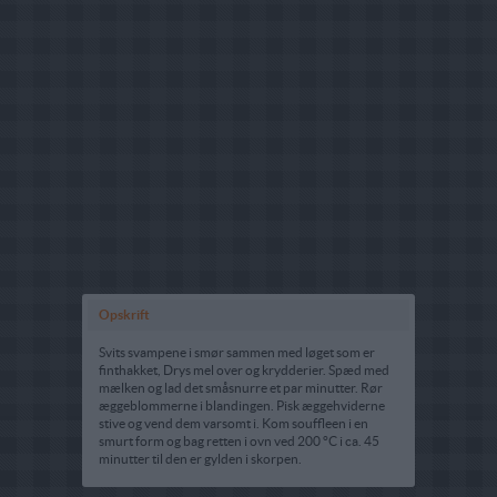
Opskrift
Svits svampene i smør sammen med løget som er
finthakket, Drys mel over og krydderier. Spæd med
mælken og lad det småsnurre et par minutter. Rør
æggeblommerne i blandingen. Pisk æggehviderne
stive og vend dem varsomt i. Kom souffleen i en
smurt form og bag retten i ovn ved 200 °C i ca. 45
minutter til den er gylden i skorpen.