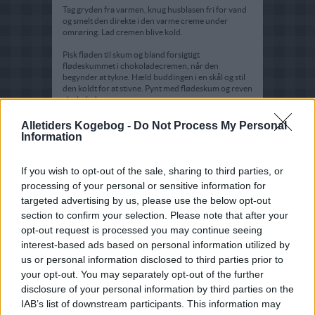
Tag gryden fra varmen, knug husblasen fri for vand
og smelt den direkte i den varme creme under
omrøring. Lad cremen blive kold.
Pisk fløden til skum og bland forsigtigt
flødeskummet i chokoladecremen, når den
begynder at tykne. Hæld buddingen i en skål og stil
den koldt for at stivne. Pynt med flødeskum og reven
chokolade.
Tips:
Alletiders Kogebog -
Do Not Process My Personal
Information
Buddingen kan også hældes i en skyllet form og
vendes ud på et fad ved serveringen.
If you wish to opt-out of the sale, sharing to third parties, or
processing of your personal or sensitive information for
targeted advertising by us, please use the below opt-out
section to confirm your selection. Please note that after your
opt-out request is processed you may continue seeing
interest-based ads based on personal information utilized by
us or personal information disclosed to third parties prior to
your opt-out. You may separately opt-out of the further
disclosure of your personal information by third parties on the
IAB’s list of downstream participants. This information may