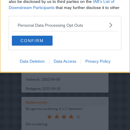
also be disclosed by us to third parties on the
IAB’s List of
Downstream Participants
that may further disclose it to other
third parties.
Personal Data Processing Opt Outs
CONFIRM
Opskriftsinfo
Data Deletion
Ret :
Kold Dessert
-
Data Access
Budding
Privacy Policy
Hovedingrediens :
Diverse produkter
-
Chokolade
Indsendt :
2002-04-08
Redigeret:
2025-04-30
Bedøm retten
Brugernes vurdering:
4.1
(
7
stemmer
)
Din vurdering: