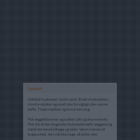
Opskrift
Udblød husblasen i koldt vand. Bræk chokoladen i
mindre stykker og smelt den forsigtigt i den varme
kaffe. Tilsæt mælken og brind det i kog.
Pisk æggeblommer og sukker tykt og skummende.
Pisk lidt af den kogende chokolademælk i æggene og
hæld det derpå tilbage i gryden. Varm cremen til
kogeunktet, den må ikke koge, så skiller den.