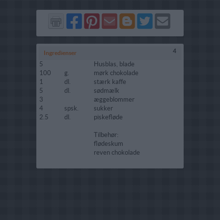
Del
Del
Send
Del
Del
Send
på
på
via
på
på
i
Facebook
Pinterest
GMail
Blogger
Twitter
mail
4
Ingredienser
5
Husblas, blade
100
g.
mørk chokolade
1
dl.
stærk kaffe
5
dl.
sødmælk
3
æggeblommer
4
spsk.
sukker
2.5
dl.
piskefløde
Tilbehør:
flødeskum
reven chokolade