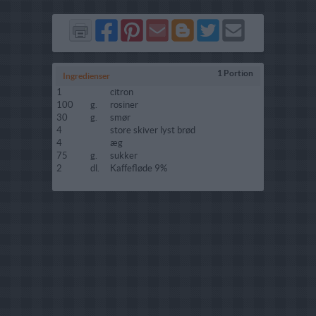
Del
Del
Send
Del
Del
Send
på
på
via
på
på
i
Facebook
Pinterest
GMail
Blogger
Twitter
mail
1 Portion
Ingredienser
1
citron
100
g.
rosiner
30
g.
smør
4
store skiver lyst brød
4
æg
75
g.
sukker
2
dl.
Kaffefløde 9%