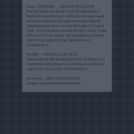
helen - 09012024.
-
2024-01-09 12:34:49
Fra lille hæfte med gotisk skrift: Brødbudding. 4
flækkede hvedeknopper udblødes i så meget mælk,
at brødet netop kan blive gennemtrukket og står
tildækket et par timer, hvorpå det bages i 1/4 pund
smør. 3/4 pund smør udrøres derefter med 8-10 æg,
3/4 pund rosiner, sukker, salt og hakket cutronskal
efter behag. koges i 2 timer og spises med
kirsebærsovs.
Wolffie
-
2009-01-31 05:18:50
Brødbudding eller Bread and Butter Pudding er en
meget almindelig dessert i Australien hvor den son
regel bliver spist lunken med flødeskum.
dorothea
-
2005-01-01 01:01:01
smager osse godt med rød saftsovs