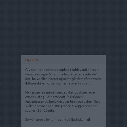
Opskrift
Giv rosinerne et hurtigt opkog i koldt vand og hæld
dem på en sigte. Smør brødet på den ene side, del
det i halve eller kvarter og arrangér dem i fire smurte
ildfaste skåle. Fordel rosinerne over brødet.
Pisk æggene sammen med sukker og tilsæt revet
citronskal og 1 dl citronsaft. Pisk fløden i
æggemassen og hæld det over brød og rosiner. Sæt
skålene i ovnen ved 180 grader, til æggecremen er
stivnet - 15 - 20 min.
Servér varm eller lun - evt. med flødeskum til.