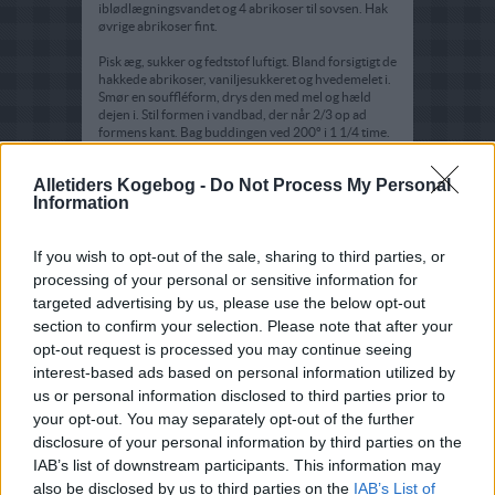
iblødlægningsvandet og 4 abrikoser til sovsen. Hak
øvrige abrikoser fint.
Pisk æg, sukker og fedtstof luftigt. Bland forsigtigt de
hakkede abrikoser, vaniljesukkeret og hvedemelet i.
Smør en souffléform, drys den med mel og hæld
dejen i. Stil formen i vandbad, der når 2/3 op ad
formens kant. Bag buddingen ved 200º i 1 1/4 time.
Kør maizenamel, vand, honning og de gemte
Alletiders Kogebog -
Do Not Process My Personal
abrikoser i en blender. Varm sovsen i en kasserolle til
Information
den er blevet lidt tykkere. Servér buddingen og
sovsen varm.
If you wish to opt-out of the sale, sharing to third parties, or
processing of your personal or sensitive information for
targeted advertising by us, please use the below opt-out
section to confirm your selection. Please note that after your
opt-out request is processed you may continue seeing
interest-based ads based on personal information utilized by
us or personal information disclosed to third parties prior to
your opt-out. You may separately opt-out of the further
disclosure of your personal information by third parties on the
IAB’s list of downstream participants. This information may
also be disclosed by us to third parties on the
IAB’s List of