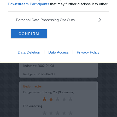
Downstream Participants
that may further disclose it to other
third parties.
Personal Data Processing Opt Outs
CONFIRM
Opskriftsinfo
Ret :
Kold Dessert
-
Budding
Data Deletion
Data Access
Privacy Policy
Hovedingrediens :
Frugt
-
Abrikos
Indsendt :
2002-04-08
Redigeret:
2022-06-30
Bedøm retten
Brugernes vurdering:
2.2
(
3
stemmer
)
Din vurdering: