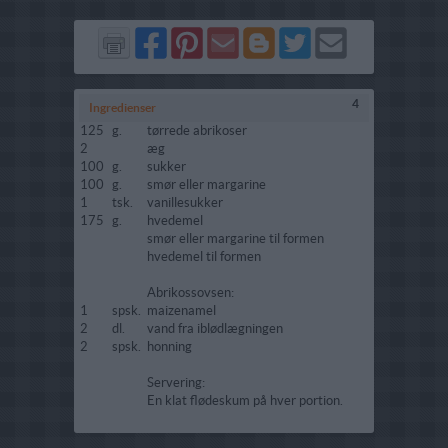
Del
Del
Send
Del
Del
Send
på
på
via
på
på
i
Facebook
Pinterest
GMail
Blogger
Twitter
mail
4
Ingredienser
125
g.
tørrede abrikoser
2
æg
100
g.
sukker
100
g.
smør eller margarine
1
tsk.
vanillesukker
175
g.
hvedemel
smør eller margarine til formen
hvedemel til formen
Abrikossovsen:
1
spsk.
maizenamel
2
dl.
vand fra iblødlægningen
2
spsk.
honning
Servering:
En klat flødeskum på hver portion.