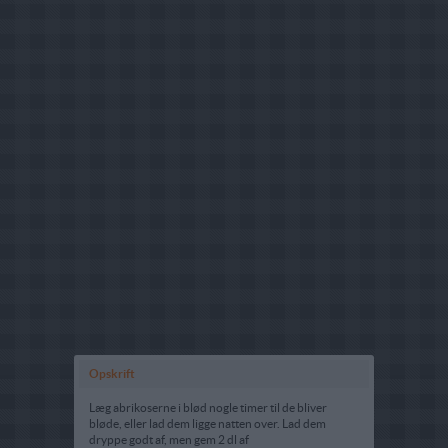
Opskrift
Læg abrikoserne i blød nogle timer til de bliver
bløde, eller lad dem ligge natten over. Lad dem
dryppe godt af, men gem 2 dl af