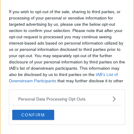
If you wish to opt-out of the sale, sharing to third parties, or
processing of your personal or sensitive information for
targeted advertising by us, please use the below opt-out
section to confirm your selection. Please note that after your
opt-out request is processed you may continue seeing
interest-based ads based on personal information utilized by
us or personal information disclosed to third parties prior to
your opt-out. You may separately opt-out of the further
disclosure of your personal information by third parties on the
IAB’s list of downstream participants. This information may
Opskriftsinfo
also be disclosed by us to third parties on the
IAB’s List of
Ret :
Diverse Tilbehør
-
Tilbehør
Downstream Participants
that may further disclose it to other
third parties.
Hovedingrediens :
Grøntsager
-
Squash
Personal Data Processing Opt Outs
Indsendt :
2005-08-13
CONFIRM
Bedøm retten
Brugernes vurdering:
4
(
1
stemmer
)