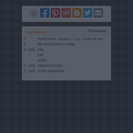
Del
Del
Send
Del
Del
Send
på
på
via
på
på
i
Facebook
Pinterest
GMail
Blogger
Twitter
mail
2 Portioner
Ingredienser
1
mellemstor squash i 1 cm. tykke skiver
1
lille fed hakket hvidløg
3
spsk.
olie
salt
peber
1
spsk.
hakket persille
1
spsk.
revet parmesan