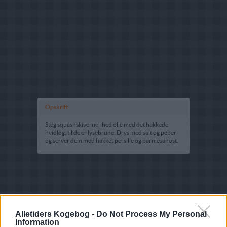
Opskrift
Steg squashskiverne i hed olie med det hakkede
hvidløg, til de er lysebrune. Drys med salt og peber
og server dem med hakket persille og parmesanost.
Alletiders Kogebog -
Do Not Process My Personal
Information