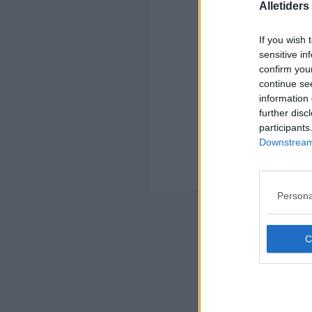
Alletider
Kom
Ko
If you wish 
sensitive in
confirm you
continue se
information 
further disc
participants
Kom
Downstream 
Ko
Der
Persona
Nyheds