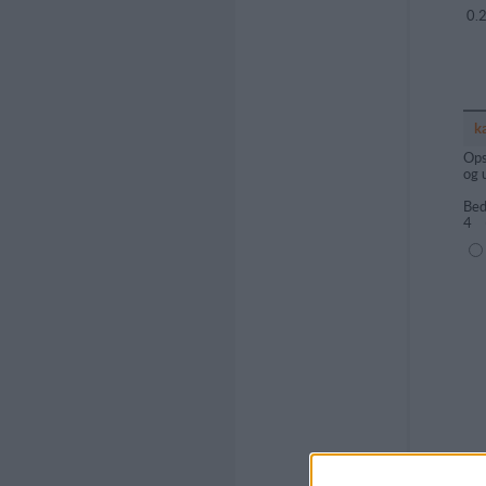
0.
k
Ops
og 
Bed
4
(1=