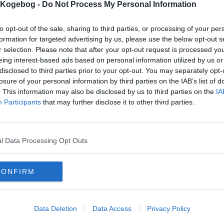
s Kogebog -
Do Not Process My Personal Information
mentar fra:
mmentar:
to opt-out of the sale, sharing to third parties, or processing of your per
formation for targeted advertising by us, please use the below opt-out s
r selection. Please note that after your opt-out request is processed y
eing interest-based ads based on personal information utilized by us or
disclosed to third parties prior to your opt-out. You may separately opt-
losure of your personal information by third parties on the IAB’s list of
. This information may also be disclosed by us to third parties on the
IA
mentaren skal godkendes før den bliver synlig
Participants
that may further disclose it to other third parties.
mmentarer
 er ikke tilføjet nogen kommentar til denne opskrift endnu
l Data Processing Opt Outs
mails
-
Privatlivspolitik
-
Kontakt
-
Om os
-
Copyright © Alletiders
CONFIRM
Data Deletion
Data Access
Privacy Policy