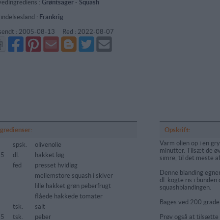
edingrediens :
Grøntsager
-
Squash
indelsesland :
Frankrig
sendt :
2005-08-13
Red :
2022-08-07
Del
Del
Send
Del
Del
Send
på
på
via
på
på
i
Facebook
Pinterest
GMail
Blogger
Twitter
mail
ngredienser:
Opskrift:
Varm olien op i en gry
spsk.
olivenolie
minutter. Tilsæt de ø
25
dl.
hakket løg
simre, til det meste a
fed
presset hvidløg
Denne blanding egner 
mellemstore squash i skiver
dl. kogte ris i bunden
lille hakket grøn peberfrugt
squashblandingen.
flåede hakkede tomater
Bages ved 200 grader 
tsk.
salt
25
tsk.
peber
Prøv også at tilsætte