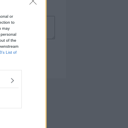
sonal or
ection to
ou may
 personal
out of the
 downstream
B’s List of
 Kogebog