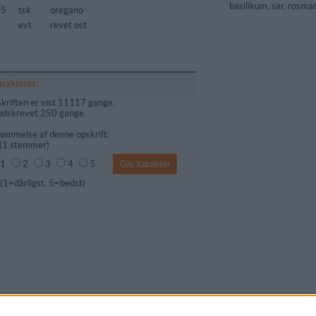
basilikum, sar, rosmar
25
tsk.
oregano
evt.
revet ost
arakterer:
kriften er vist 11117 gange,
udskrevet 250 gange.
ømmelse af denne opskrift:
(
1
stemmer)
1
2
3
4
5
dårligst, 5=bedst)