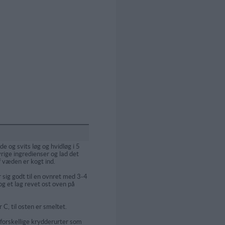
de og svits løg og hvidløg i 5
vrige ingredienser og lad det
f væden er kogt ind.
sig godt til en ovnret med 3-4
 og et lag revet ost oven på
C, til osten er smeltet.
 forskellige krydderurter som