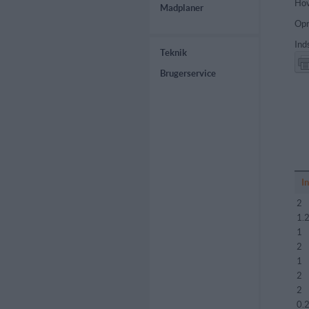
Hov
Madplaner
Opr
Ind
Teknik
Brugerservice
I
2
1.
1
2
1
2
2
0.