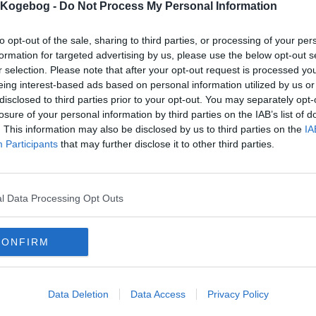
s Kogebog -
Do Not Process My Personal Information
to opt-out of the sale, sharing to third parties, or processing of your per
formation for targeted advertising by us, please use the below opt-out s
r selection. Please note that after your opt-out request is processed y
mentaren skal godkendes før den bliver synlig
eing interest-based ads based on personal information utilized by us or
mmentarer
disclosed to third parties prior to your opt-out. You may separately opt-
losure of your personal information by third parties on the IAB’s list of
 er ikke tilføjet nogen kommentar til denne opskrift endnu
. This information may also be disclosed by us to third parties on the
IA
Participants
that may further disclose it to other third parties.
mails
-
Privatlivspolitik
-
Kontakt
-
Om os
-
Copyright © Alletiders
l Data Processing Opt Outs
CONFIRM
Data Deletion
Data Access
Privacy Policy