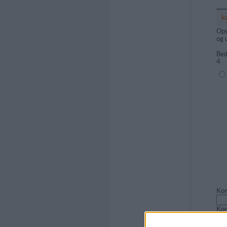
k
Ops
og 
Bed
4
(1=
Kom
Ko