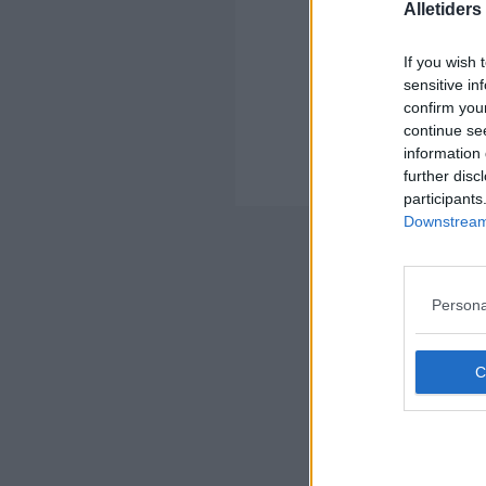
Alletider
If you wish 
sensitive in
confirm you
Kom
continue se
Ko
information 
further disc
Der
participants
Downstream 
Nyheds
Persona