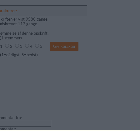
arakterer:
kriften er vist 9580 gange,
udskrevet 117 gange.
ømmelse af denne opskrift:
(
1
stemmer)
1
2
3
4
5
dårligst, 5=bedst)
mentar fra:
mmentar: