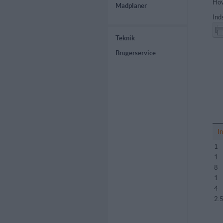
Hov
Madplaner
Ind
Teknik
Brugerservice
I
1
1
8
1
4
2.