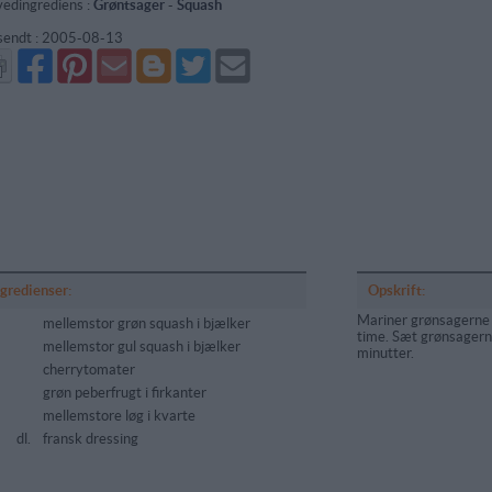
edingrediens :
Grøntsager
-
Squash
sendt :
2005-08-13
Del
Del
Send
Del
Del
Send
på
på
via
på
på
i
Facebook
Pinterest
GMail
Blogger
Twitter
mail
ngredienser:
Opskrift:
Mariner grønsagerne i
mellemstor grøn squash i bjælker
time. Sæt grønsagerne
mellemstor gul squash i bjælker
minutter.
cherrytomater
grøn peberfrugt i firkanter
mellemstore løg i kvarte
5
dl.
fransk dressing