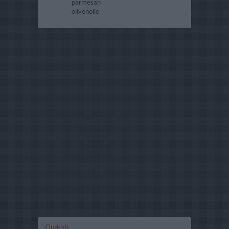
parmesan
olivenolie
Opskrift