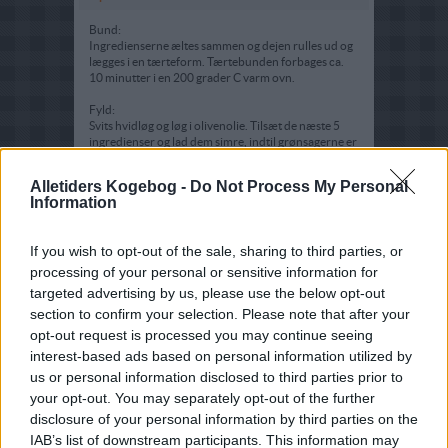
Bund:
Ingredienserne æltes sammen og dejen rulles ud og
lægges i en tærteform. Tærtebunden forbages ca.
10 minutter i en 200 grader C varm ovn.
Fyld:
Svits hvidløg og løg i olivenolie. Tilsæt de næste 5
ingredienser og lad dem simre, indtil grønsagerne er
møre, og væden er kogt næsten ind.
Alletiders Kogebog -
Do Not Process My Personal
Læg grønsagerne i den forbagte tærtebund og bag
Information
tærten ved jævn varme i 10 minutter. Drys tærten
med revet parmesan og stænk med lidt olivenolie.
Lad den gratinere i ovnen endnu 5 minutter.
If you wish to opt-out of the sale, sharing to third parties, or
processing of your personal or sensitive information for
targeted advertising by us, please use the below opt-out
section to confirm your selection. Please note that after your
opt-out request is processed you may continue seeing
interest-based ads based on personal information utilized by
us or personal information disclosed to third parties prior to
your opt-out. You may separately opt-out of the further
disclosure of your personal information by third parties on the
IAB’s list of downstream participants. This information may