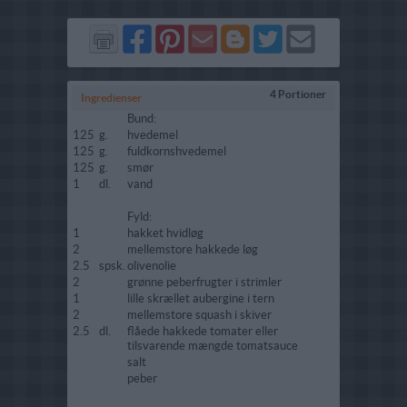
Del
Del
Send
Del
Del
Send
på
på
via
på
på
i
Facebook
Pinterest
GMail
Blogger
Twitter
mail
4 Portioner
Ingredienser
Bund:
125
g.
hvedemel
125
g.
fuldkornshvedemel
125
g.
smør
1
dl.
vand
Fyld:
1
hakket hvidløg
2
mellemstore hakkede løg
2.5
spsk.
olivenolie
2
grønne peberfrugter i strimler
1
lille skrællet aubergine i tern
2
mellemstore squash i skiver
2.5
dl.
flåede hakkede tomater eller
tilsvarende mængde tomatsauce
salt
peber