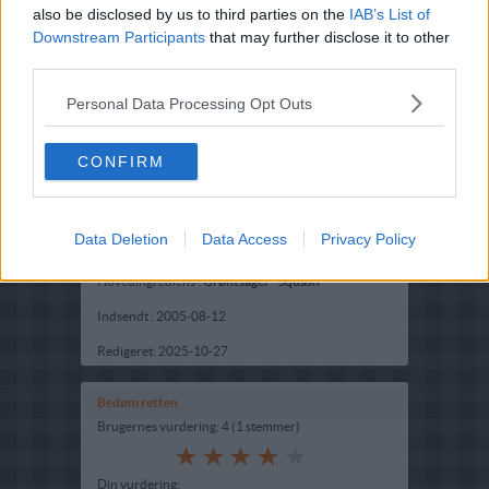
also be disclosed by us to third parties on the
IAB’s List of
Downstream Participants
that may further disclose it to other
third parties.
Personal Data Processing Opt Outs
CONFIRM
Opskriftsinfo
Data Deletion
Data Access
Privacy Policy
Ret :
Hovedretter
-
Madtærte
Hovedingrediens :
Grøntsager
-
Squash
Indsendt :
2005-08-12
Redigeret:
2025-10-27
Bedøm retten
Brugernes vurdering:
4
(
1
stemmer
)
Din vurdering: