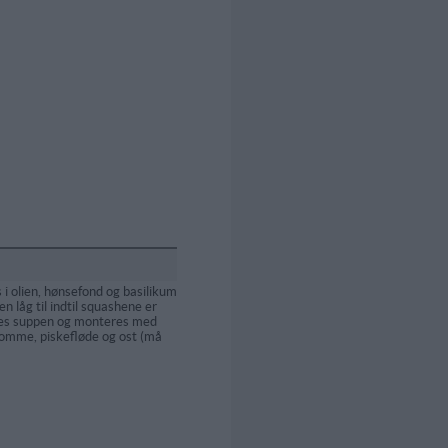
 i olien, hønsefond og basilikum
n låg til indtil squashene er
des suppen og monteres med
omme, piskefløde og ost (må