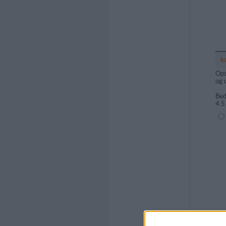
k
Ops
og 
Bed
4.5
(1=