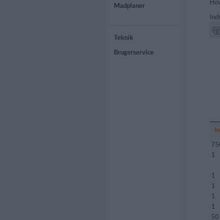
Hov
Madplaner
Ind
Teknik
Brugerservice
I
75
1
1
1
1
1
50