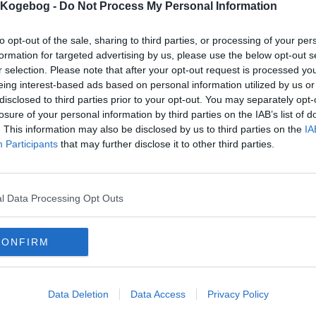
s Kogebog -
Do Not Process My Personal Information
mentar fra:
mmentar:
to opt-out of the sale, sharing to third parties, or processing of your per
formation for targeted advertising by us, please use the below opt-out s
r selection. Please note that after your opt-out request is processed y
eing interest-based ads based on personal information utilized by us or
disclosed to third parties prior to your opt-out. You may separately opt-
losure of your personal information by third parties on the IAB’s list of
. This information may also be disclosed by us to third parties on the
IA
mentaren skal godkendes før den bliver synlig
Participants
that may further disclose it to other third parties.
mmentarer
hilde
-
2010-09-21 14:14:51
r mange personer er den til???:-D
l Data Processing Opt Outs
mails
-
Privatlivspolitik
-
Kontakt
-
Om os
-
Copyright © Alletiders
CONFIRM
Data Deletion
Data Access
Privacy Policy