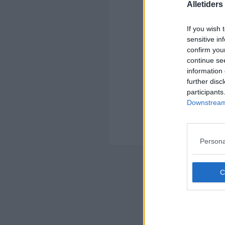
Alletider
Kom
Ko
If you wish 
sensitive in
confirm you
continue se
information 
further disc
participants
Kom
Downstream 
Ko
Mat
hvo
Persona
Nyheds