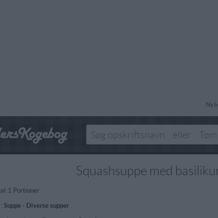
Ny b
Squashsuppe med basilik
al:
1 Portioner
 :
Suppe
-
Diverse supper