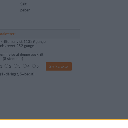
Salt
peber
arakterer:
kriften er vist 11339 gange,
udskrevet 252 gange.
ømmelse af denne opskrift:
(
8
stemmer)
1
2
3
4
5
dårligst, 5=bedst)