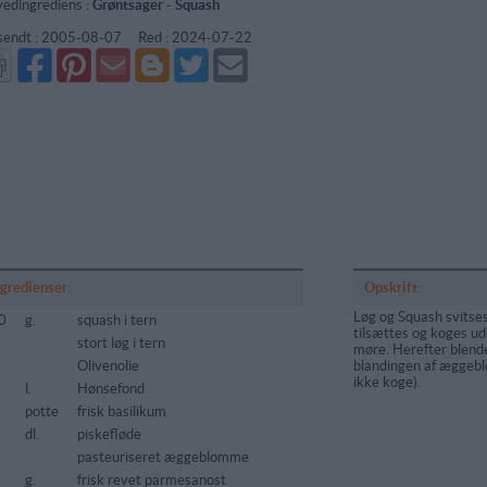
edingrediens :
Grøntsager
-
Squash
sendt :
2005-08-07
Red :
2024-07-22
Del
Del
Send
Del
Del
Send
på
på
via
på
på
i
Facebook
Pinterest
GMail
Blogger
Twitter
mail
ngredienser:
Opskrift:
Løg og Squash svitses
0
g.
squash i tern
tilsættes og koges ude
stort løg i tern
møre. Herefter blen
Olivenolie
blandingen af æggebl
ikke koge).
l.
Hønsefond
potte
frisk basilikum
dl.
piskefløde
pasteuriseret æggeblomme
g.
frisk revet parmesanost