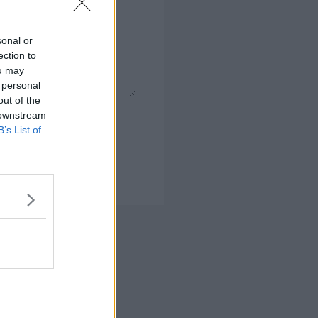
sonal or
ection to
ou may
 personal
out of the
 downstream
B’s List of
 Kogebog