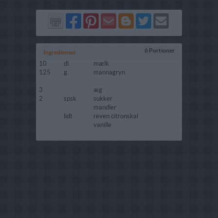
Del
Del
Send
Del
Del
Send
på
på
via
på
på
i
Facebook
Pinterest
GMail
Blogger
Twitter
mail
6 Portioner
Ingredienser
10
dl.
mælk
125
g.
mannagryn
3
æg
2
spsk.
sukker
mandler
lidt
reven citronskal
vanille