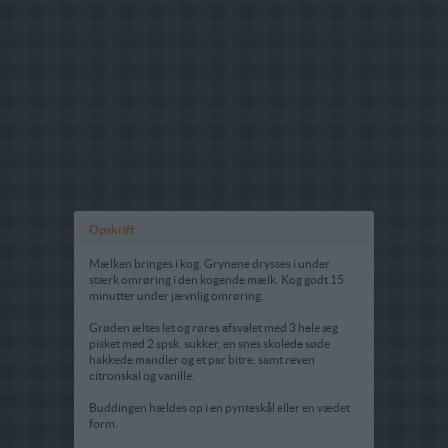
Opskrift
Mælken bringes i kog. Grynene drysses i under
stærk omrøring i den kogende mælk. Kog godt 15
minutter under jævnlig omrøring.
Grøden æltes let og røres afsvalet med 3 hele æg
pisket med 2 spsk. sukker, en snes skolede søde
hakkede mandler og et par bitre, samt reven
citronskal og vanille.
Buddingen hældes op i en pynteskål eller en vædet
form.