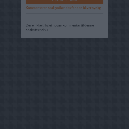
Kommentaren skal godkendes før den bliver synlig
Der er ikke tilføjet nogen kommentar til denne
opskrift endnu