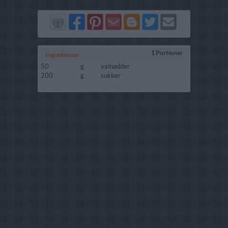
Del
Del
Send
Del
Del
Send
på
på
via
på
på
i
Facebook
Pinterest
GMail
Blogger
Twitter
mail
1 Portioner
Ingredienser
50
g.
valnødder
200
g.
sukker