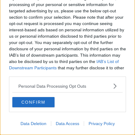
processing of your personal or sensitive information for
targeted advertising by us, please use the below opt-out
section to confirm your selection. Please note that after your
opt-out request is processed you may continue seeing
interest-based ads based on personal information utilized by
us or personal information disclosed to third parties prior to
your opt-out. You may separately opt-out of the further
Opskriftsinfo
disclosure of your personal information by third parties on the
Ret :
Kold Dessert
-
Dessert tilbehør
IAB’s list of downstream participants. This information may
also be disclosed by us to third parties on the
IAB’s List of
Hovedingrediens :
Nødder
-
Valnødder
Downstream Participants
that may further disclose it to other
Indsendt :
2005-07-24
third parties.
Personal Data Processing Opt Outs
Bedøm retten
Brugernes vurdering:
2
(
6
stemmer
)
CONFIRM
Din vurdering:
Data Deletion
Data Access
Privacy Policy