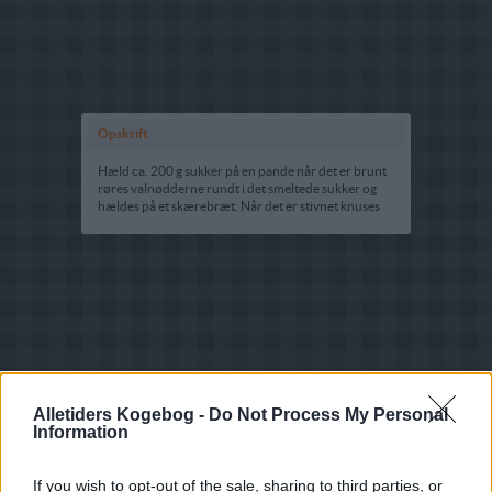
Opskrift
Hæld ca. 200 g sukker på en pande når det er brunt
røres valnødderne rundt i det smeltede sukker og
hældes på et skærebræt. Når det er stivnet knuses
Alletiders Kogebog -
Do Not Process My Personal
Information
If you wish to opt-out of the sale, sharing to third parties, or