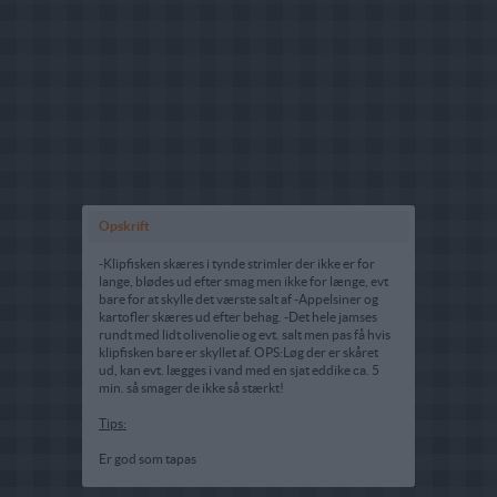
Opskrift
-Klipfisken skæres i tynde strimler der ikke er for
lange, blødes ud efter smag men ikke for længe, evt
bare for at skylle det værste salt af -Appelsiner og
kartofler skæres ud efter behag. -Det hele jamses
rundt med lidt olivenolie og evt. salt men pas få hvis
klipfisken bare er skyllet af. OPS:Løg der er skåret
ud, kan evt. lægges i vand med en sjat eddike ca. 5
min. så smager de ikke så stærkt!
Tips:
Er god som tapas