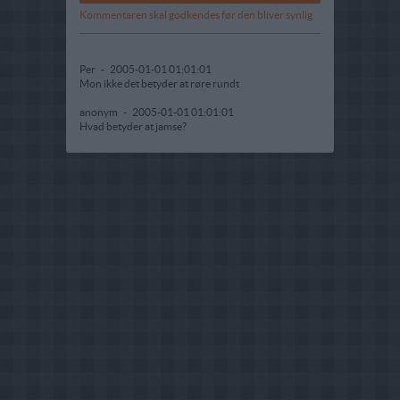
Kommentaren skal godkendes før den bliver synlig
Per
-
2005-01-01 01:01:01
Mon ikke det betyder at røre rundt
anonym
-
2005-01-01 01:01:01
Hvad betyder at jamse?