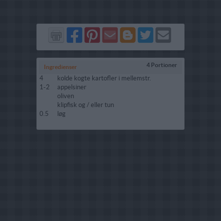
Del
Del
Send
Del
Del
Send
på
på
via
på
på
i
Facebook
Pinterest
GMail
Blogger
Twitter
mail
4 Portioner
Ingredienser
4
kolde kogte kartofler i mellemstr.
1-2
appelsiner
oliven
klipfisk og / eller tun
0.5
løg