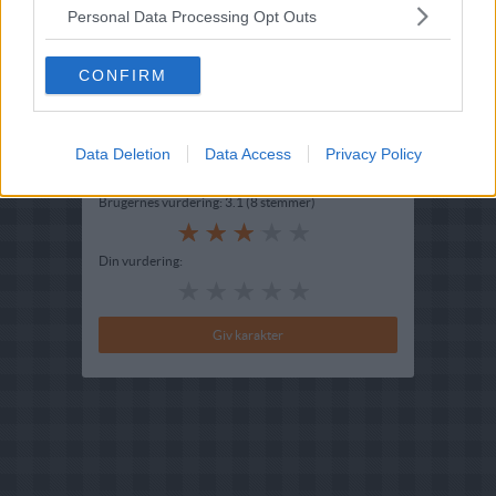
Personal Data Processing Opt Outs
Oprindelsesland :
Spanien
Indsendt af : Anne
CONFIRM
Indsendt :
2005-07-08
Redigeret:
2020-07-21
Data Deletion
Data Access
Privacy Policy
Bedøm retten
Brugernes vurdering:
3.1
(
8
stemmer
)
Din vurdering: