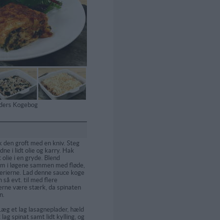
tiders Kogebog
k den groft med en kniv. Steg
dne i lidt olie og karry. Hak
t olie i en gryde. Blend
m i løgene sammen med fløde,
derierne. Lad denne sauce koge
 så evt. til med flere
erne være stærk, da spinaten
n.
Læg et lag lasagneplader, hæld
 lag spinat samt lidt kylling, og