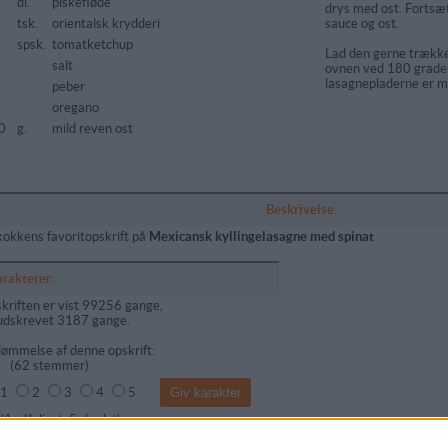
5
dl.
piskefløde
drys med ost. Fortsæt
tsk.
orientalsk krydderi
sauce og ost.
spsk.
tomatketchup
Lad den gerne trække 
salt
ovnen ved 180 grader C
lasagnepladerne er m
peber
oregano
0
g.
mild reven ost
Beskrivelse:
kokkens favoritopskrift på
Mexicansk kyllingelasagne med spinat
arakterer:
kriften er vist 99256 gange,
udskrevet 3187 gange.
ømmelse af denne opskrift:
(
62
stemmer)
1
2
3
4
5
dårligst, 5=bedst)