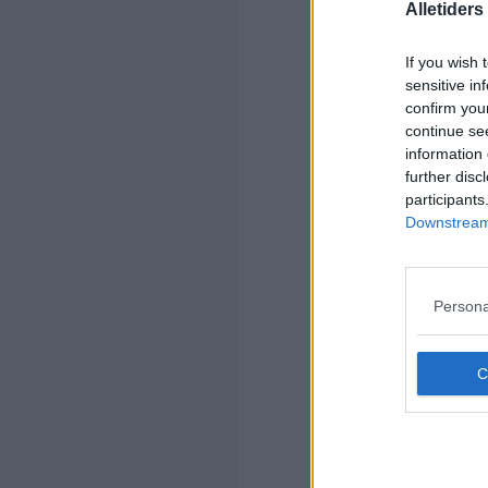
Alletider
If you wish 
sensitive in
confirm you
continue se
information 
further disc
Kom
participants
Downstream 
Ko
Persona
Kom
Ko
Fa
Hvi