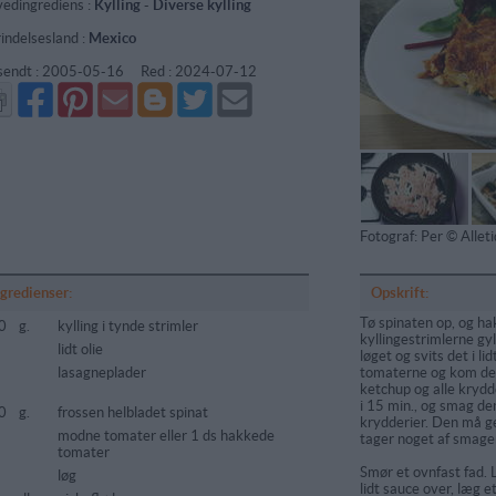
edingrediens :
Kylling
-
Diverse kylling
indelsesland :
Mexico
sendt :
2005-05-16
Red :
2024-07-12
Del
Del
Send
Del
Del
Send
på
på
via
på
på
i
Facebook
Pinterest
GMail
Blogger
Twitter
mail
Fotograf: Per © Alle
ngredienser:
Opskrift:
Tø spinaten op, og ha
0
g.
kylling i tynde strimler
kyllingestrimlerne gyl
lidt olie
løget og svits det i lid
lasagneplader
tomaterne og kom de
ketchup og alle kryd
i 15 min., og smag den
0
g.
frossen helbladet spinat
krydderier. Den må g
modne tomater eller 1 ds hakkede
tager noget af smage
tomater
Smør et ovnfast fad. 
løg
lidt sauce over, læg et