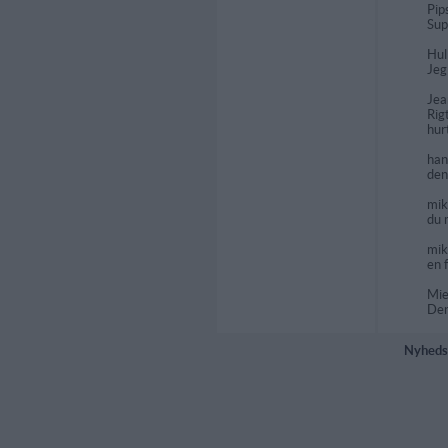
Pip
Sup
Hul
Jeg
Jea
Rig
hur
ha
den
mik
du 
mik
en f
Mi
Den
Nyheds