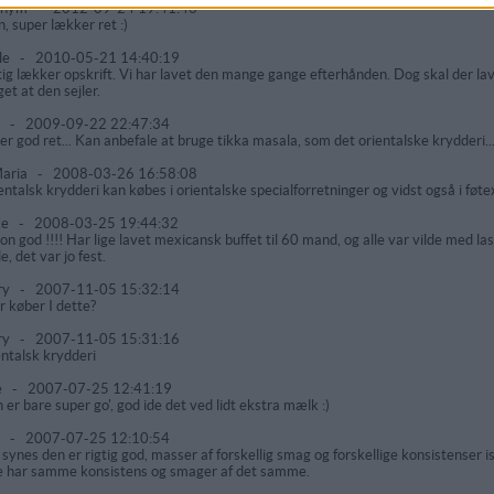
onym
-
2012-09-24 19:41:46
, super lækker ret :)
le
-
2010-05-21 14:40:19
tig lækker opskrift. Vi har lavet den mange gange efterhånden. Dog skal der la
et at den sejler.
a
-
2009-09-22 22:47:34
er god ret... Kan anbefale at bruge tikka masala, som det orientalske krydderi..
aria
-
2008-03-26 16:58:08
entalsk krydderi kan købes i orientalske specialforretninger og vidst også i føte
ke
-
2008-03-25 19:44:32
on god !!!! Har lige lavet mexicansk buffet til 60 mand, og alle var vilde med la
e, det var jo fest.
ry
-
2007-11-05 15:32:14
r køber I dette?
ry
-
2007-11-05 15:31:16
entalsk krydderi
e
-
2007-07-25 12:41:19
 er bare super go', god ide det ved lidt ekstra mælk :)
a
-
2007-07-25 12:10:54
 synes den er rigtig god, masser af forskellig smag og forskellige konsistenser i
e har samme konsistens og smager af det samme.