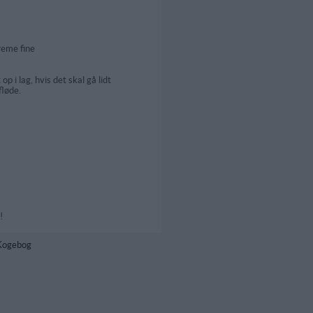
creme fine
p i lag, hvis det skal gå lidt
fløde.
!
 Kogebog