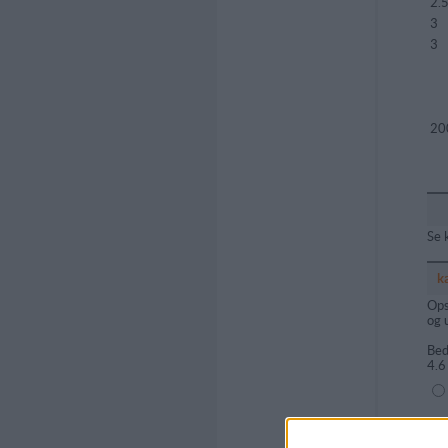
2.
3
3
20
Se 
k
Ops
og 
Bed
4.6
(1=