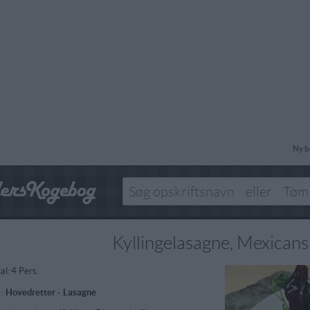
Ny b
Kyllingelasagne, Mexicans
al:
4 Pers.
 :
Hovedretter
-
Lasagne