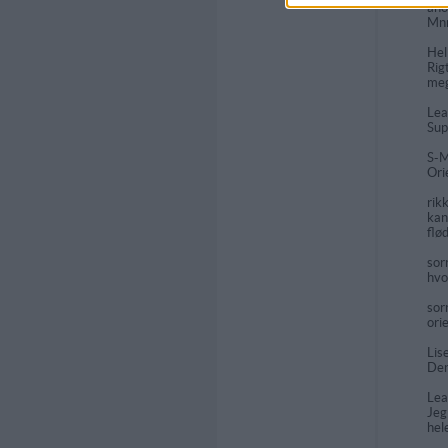
an
Mnn
Hel
Rig
meg
Le
Sup
S-M
Ori
rik
kan
flød
sor
hvo
sor
ori
Lis
Den
Le
Jeg
hel