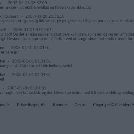
s
-
2007-04-26 08:32:00
er lækker (lidt ekstra hvidløg og fløde skader ikke...;o)
k Højgaard
-
2007-03-28 21:36:10
 synes der er lige lovlig lidt sauce, plejer gerne at tilføje et par ekstra dl mælk/
nell
-
2005-01-01 01:01:01
tig god! Og det er ikke nødvendigt at dele kyllingen, spinaten og resten af fyldet o
tigt. Desuden kan man spare på fedtet ved at bruge skummetmælk istedet for 
nne
-
2005-01-01 01:01:01
 er bare go'
kel
-
2005-01-01 01:01:01
mangler at tilføje karry til din indkøbs sedel
kel
-
2005-01-01 01:01:01
ejl
e
-
2005-01-01 01:01:01
 smagte helt fantastisk, og den bliver kun bedre med lidt ekstra chili og hvidløg
mails
-
Privatlivspolitik
-
Kontakt
-
Om os
-
Copyright © Alletiders