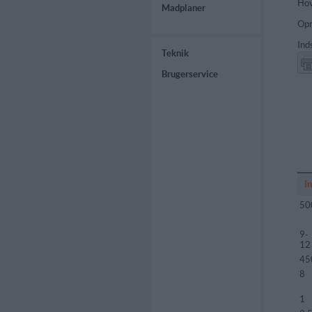
Hov
Madplaner
Opr
Ind
Teknik
Brugerservice
I
50
9-
12
45
8
1