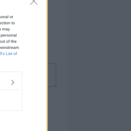
sonal or
ection to
ou may
 personal
out of the
 downstream
B’s List of