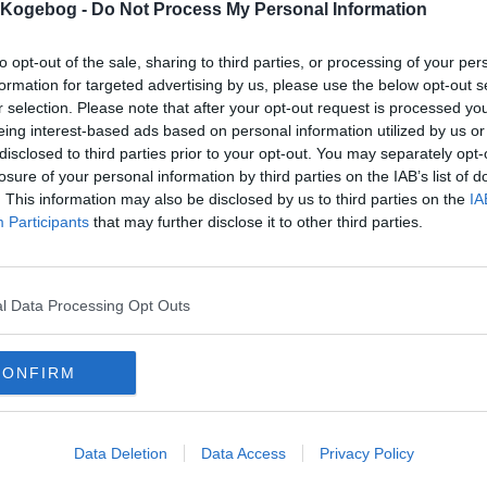
s Kogebog -
Do Not Process My Personal Information
to opt-out of the sale, sharing to third parties, or processing of your per
formation for targeted advertising by us, please use the below opt-out s
r selection. Please note that after your opt-out request is processed y
eing interest-based ads based on personal information utilized by us or
disclosed to third parties prior to your opt-out. You may separately opt-
losure of your personal information by third parties on the IAB’s list of
mentar fra:
. This information may also be disclosed by us to third parties on the
IA
Participants
that may further disclose it to other third parties.
mmentar:
l Data Processing Opt Outs
CONFIRM
mentaren skal godkendes før den bliver synlig
mmentarer
tima
-
2013-04-01 14:36:49
Data Deletion
Data Access
Privacy Policy
lken orientalsk krydderi har I brugt?