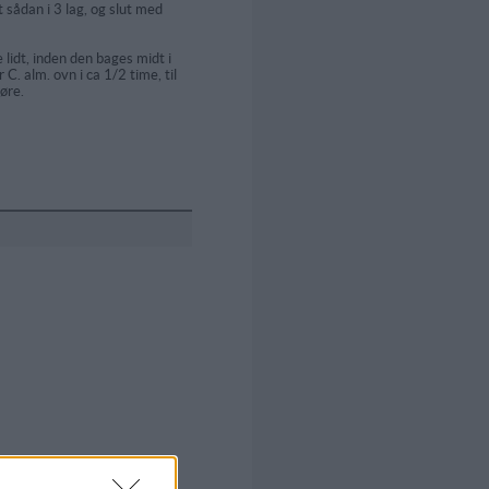
 sådan i 3 lag, og slut med
lidt, inden den bages midt i
. alm. ovn i ca 1/2 time, til
øre.