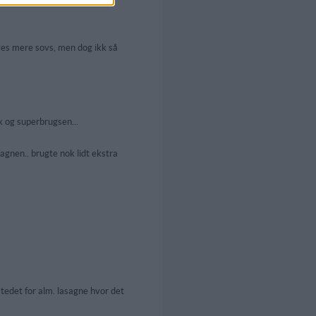
ves mere sovs, men dog ikk så
.
x og superbrugsen...
sagnen.. brugte nok lidt ekstra
stedet for alm. lasagne hvor det