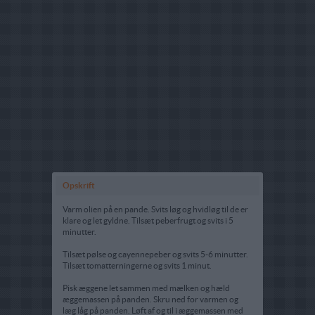
Opskrift
Varm olien på en pande. Svits løg og hvidløg til de er
klare og let gyldne. Tilsæt peberfrugt og svits i 5
minutter.
Tilsæt pølse og cayennepeber og svits 5-6 minutter.
Tilsæt tomatterningerne og svits 1 minut.
Pisk æggene let sammen med mælken og hæld
æggemassen på panden. Skru ned for varmen og
læg låg på panden. Løft af og til i æggemassen med