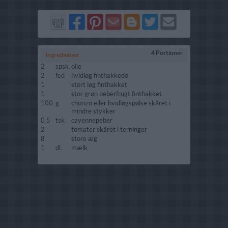
Del
Del
Send
Del
Del
Send
på
på
via
på
på
i
Facebook
Pinterest
GMail
Blogger
Twitter
mail
4 Portioner
Ingredienser
2
spsk.
olie
2
fed
hvidløg finthakkede
1
stort løg finthakket
1
stor grøn peberfrugt finthakket
100
g.
chorizo eller hvidløgspølse skåret i
mindre stykker
0.5
tsk.
cayennepeber
2
tomater skåret i terninger
8
store æg
1
dl.
mælk