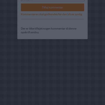
Kommentaren skal godkendes før den bliver synlig
Der er ikke tilføjet nogen kommentar til denne
opskrift endnu