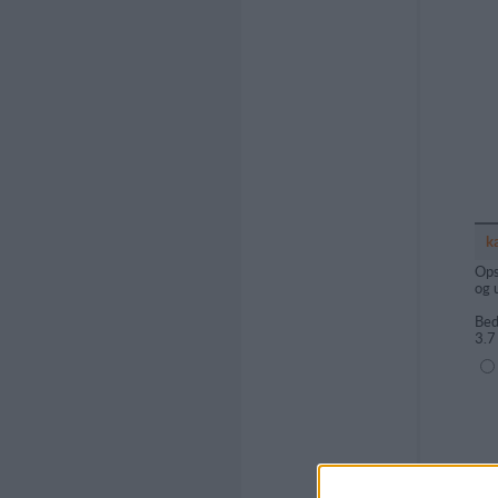
k
Ops
og 
Bed
3.7
(1=