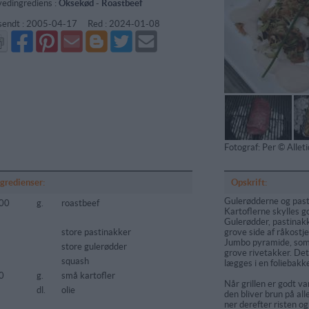
edingrediens :
Oksekød
-
Roastbeef
sendt :
2005-04-17
Red :
2024-01-08
Del
Del
Send
Del
Del
Send
på
på
via
på
på
i
Facebook
Pinterest
GMail
Blogger
Twitter
mail
Fotograf: Per © Alle
ngredienser:
Opskrift:
Gulerød­derne og pas
00
g.
roastbeef
Kartoflerne skyl­les g
Gulerødder, pasti­nak
store pastinakker
grove side af råkostje
Jumbo pyramide, som
store gulerødder
grove rivetakker. Det
squash
lægges i en foliebakke
0
g.
små kartofler
Når grillen er godt v
dl.
olie
den bliver brun på alle
ner derefter risten og