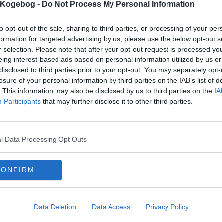
s Kogebog -
Do Not Process My Personal Information
to opt-out of the sale, sharing to third parties, or processing of your per
formation for targeted advertising by us, please use the below opt-out s
r selection. Please note that after your opt-out request is processed y
mentar fra:
eing interest-based ads based on personal information utilized by us or
disclosed to third parties prior to your opt-out. You may separately opt-
mmentar:
losure of your personal information by third parties on the IAB’s list of
. This information may also be disclosed by us to third parties on the
IA
Participants
that may further disclose it to other third parties.
l Data Processing Opt Outs
mentaren skal godkendes før den bliver synlig
mmentarer
CONFIRM
er
-
2011-06-25 20:49:14
 gav den 1 time og et kvarter og pakkede den derefter ind i staniol i 10 minutter
tte83
-
2010-07-29 11:08:51
 smager bare himmelsk :D Dog skal stegen ikke have så lang tid, hvis man sætt
Data Deletion
Data Access
Privacy Policy
der er stegen for gennemstegt til vores smag, så vi går efter de 57 grader, hvilke