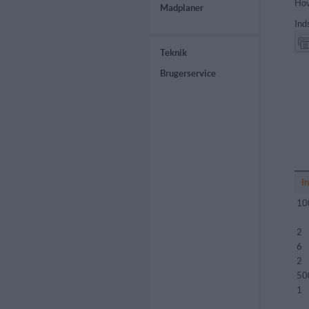
Hov
Madplaner
Ind
Teknik
Brugerservice
I
10
2
6
2
50
1