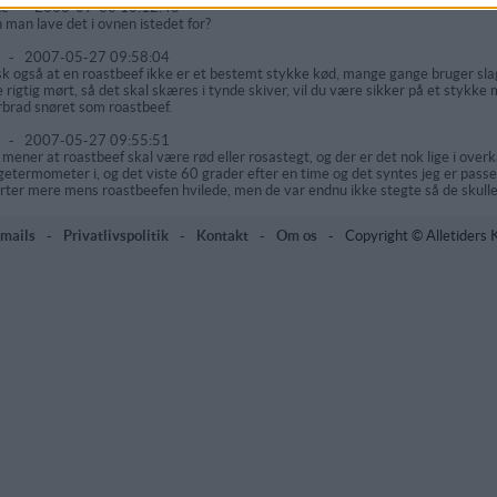
ne
-
2008-09-30 10:12:46
 man lave det i ovnen istedet for?
r
-
2007-05-27 09:58:04
k også at en roastbeef ikke er et bestemt stykke kød, mange gange bruger slag
e rigtig mørt, så det skal skæres i tynde skiver, vil du være sikker på et stykke m
brad snøret som roastbeef.
r
-
2007-05-27 09:55:51
 mener at roastbeef skal være rød eller rosastegt, og der er det nok lige i over
getermometer i, og det viste 60 grader efter en time og det syntes jeg er pass
rter mere mens roastbeefen hvilede, men de var endnu ikke stegte så de skulle
mails
-
Privatlivspolitik
-
Kontakt
-
Om os
-
Copyright © Alletiders