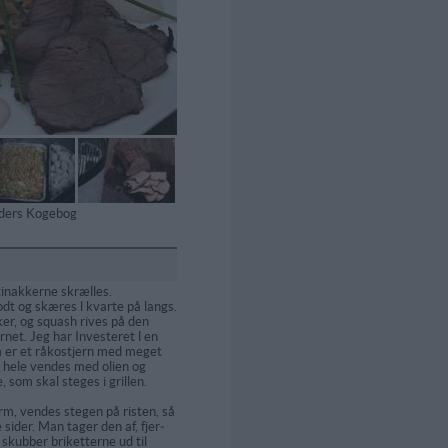
tiders Kogebog
tinakkerne skrælles.
odt og skæres l kvarte på langs.
ker, og squash rives på den
rnet. Jeg har Investeret l en
 er et råkostjern med meget
 hele vendes med olien og
, som skal steges i grillen.
arm, vendes stegen på risten, så
 si­der. Man tager den af, fjer­
 skubber briketterne ud til