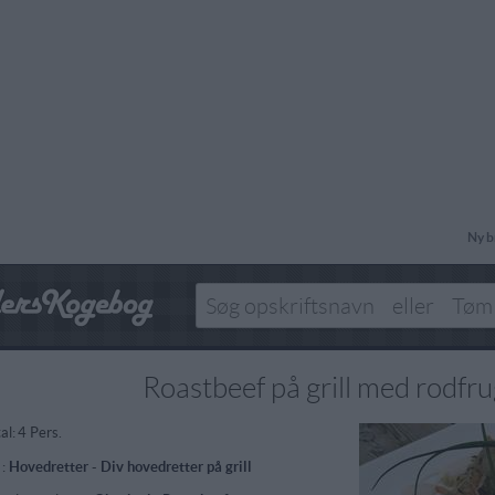
Ny b
Roastbeef på grill med rodfru
al:
4 Pers.
 :
Hovedretter
-
Div hovedretter på grill