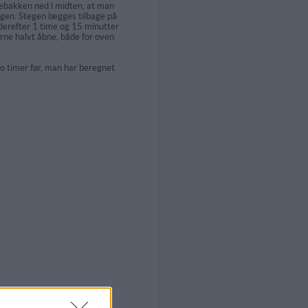
iebakken ned l midten, at man
Igen. Stegen lægges til­bage på
 derefter 1 time og 15 minutter
rne halvt åbne, både for oven
to timer før, man har beregnet