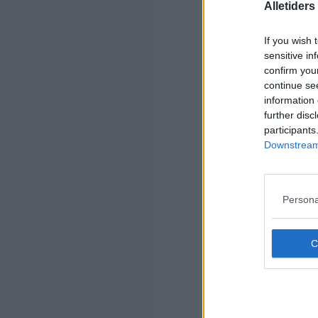
Alletider
If you wish 
sensitive in
confirm you
Kom
continue se
information 
Ko
further disc
participants
Downstream 
Persona
Kom
Ko
Pet
Jeg
Ne
Det
gra