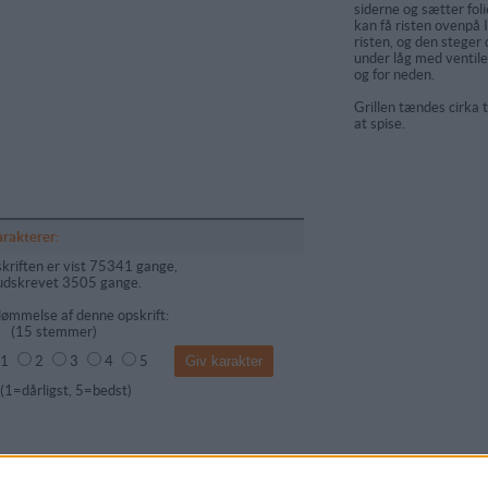
siderne og sætter fol
kan få risten oven­på 
risten, og den ste­ger
under låg med ventile
og for neden.
Grillen tændes cirka 
at spise.
arakterer:
kriften er vist 75341 gange,
udskrevet 3505 gange.
ømmelse af denne opskrift:
(
15
stemmer)
1
2
3
4
5
dårligst, 5=bedst)