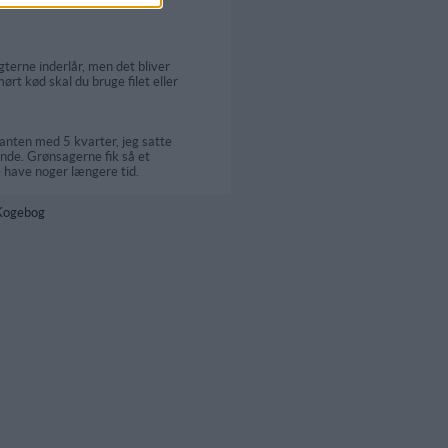
terne inderlår, men det bliver
ørt kød skal du bruge filet eller
kanten med 5 kvarter, jeg satte
ende. Grønsagerne fik så et
 have noger længere tid.
 Kogebog