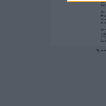
Sti
Kan
Pe
Hus
ikk
mør
Pe
Jeg
ste
kva
Nyheds