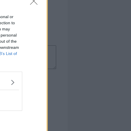
sonal or
ection to
ou may
 personal
out of the
 downstream
B’s List of
, den var helt perfekt!
er pris på rosa kød. Ved 60
t er lige tilpas.