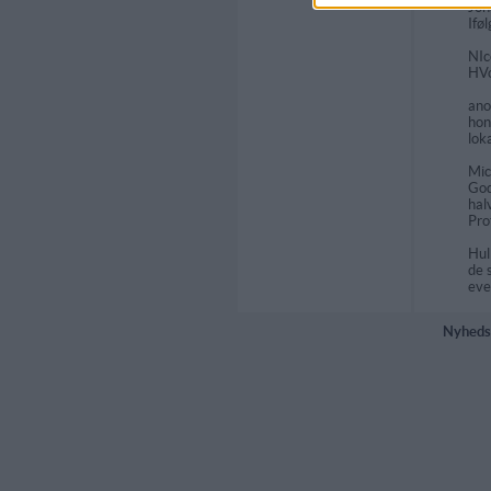
Jo
Ifø
NIc
HVo
an
hon
lok
Mic
God
hal
Pro
Hu
de 
eve
Nyheds