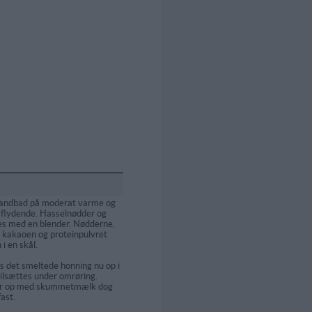
vandbad på moderat varme og
lt flydende. Hasselnødder og
es med en blender. Nødderne,
 kakaoen og proteinpulvret
i en skål.
s det smeltede honning nu op i
ilsættes under omrøring.
er op med skummetmælk dog
fast.