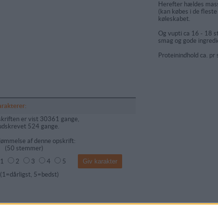
Herefter hældes mass
(kan købes i de flest
køleskabet.
Og vupti ca 16 - 18 s
smag og gode ingredi
Proteinindhold ca. pr 
arakterer:
kriften er vist 30361 gange,
udskrevet 524 gange.
ømmelse af denne opskrift:
(
50
stemmer)
1
2
3
4
5
dårligst, 5=bedst)