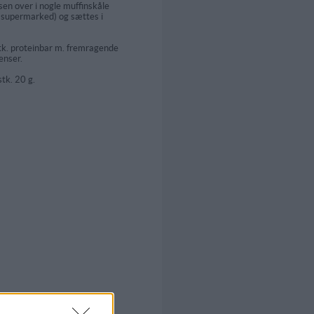
en over i nogle muffinskåle
e supermarked) og sættes i
tk. proteinbar m. fremragende
enser.
stk. 20 g.