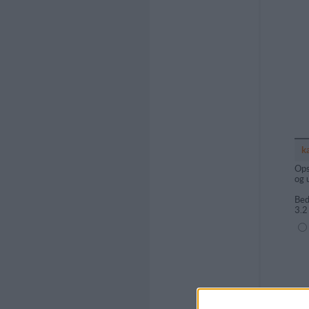
k
Ops
og 
Bed
3.2
(1=