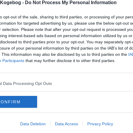
s Kogebog -
Do Not Process My Personal Information
to opt-out of the sale, sharing to third parties, or processing of your per
formation for targeted advertising by us, please use the below opt-out s
r selection. Please note that after your opt-out request is processed y
mentar fra:
eing interest-based ads based on personal information utilized by us or
disclosed to third parties prior to your opt-out. You may separately opt-
mmentar:
losure of your personal information by third parties on the IAB’s list of
. This information may also be disclosed by us to third parties on the
IA
Participants
that may further disclose it to other third parties.
l Data Processing Opt Outs
mentaren skal godkendes før den bliver synlig
mmentarer
CONFIRM
h
-
2011-03-27 12:04:33
s nødder er mere godt i ``
onym
-
2010-10-09 18:08:38
andre ingredienser indeholder også protein og derfor kan det sagtens passe med
Data Deletion
Data Access
Privacy Policy
r af de 16-18 proteinbarn. ;)