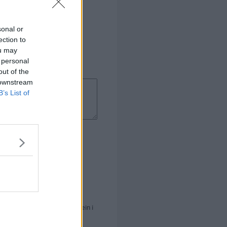
sonal or
ection to
ou may
 personal
out of the
 downstream
B’s List of
, at der er ca. 20 gram protein i