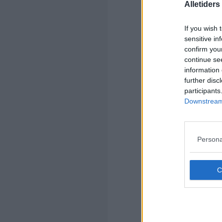
Alletider
If you wish 
sensitive in
confirm you
Kom
continue se
information 
Ko
further disc
participants
Downstream 
Persona
Kom
Ko
ba
spi
an
De 
hve