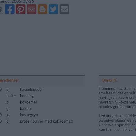
sendt :
2005-03-26
Del
Del
Send
Del
Del
Send
på
på
via
på
på
i
Facebook
Pinterest
GMail
Blogger
Twitter
mail
ngredienser:
Opskrift:
Honningen sættes i 
0
g.
hasselnødder
smeltes til det er he
bøtte
honning
havregryn pulveriser
g.
kokosmel
havregryn, kokosmel,
blandes godt sammen 
g.
kakao
0
g.
havregryn
I en anden skål hælde
og pulverblandnigen t
0
g.
proteinpulver med kakaosmag
Undervejs spædes d
kun til massen bliver 