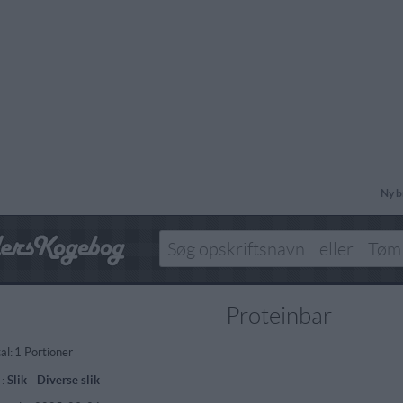
Ny b
Proteinbar
al:
1 Portioner
 :
Slik
-
Diverse slik