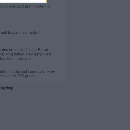
n lidt over 200 gram protein :S
alt bruger... var nede i
 den er bedre således: Erstat
ng, 40 g kakao. Havregryn hele.
et for skummetmælk.
det en rigtig god konsistens. Prøv
 min ved ca 200 grader
 Kogebog