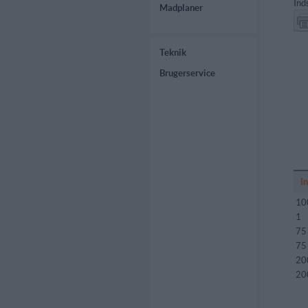
Ind
Madplaner
Teknik
Brugerservice
I
10
1
75
75
20
20