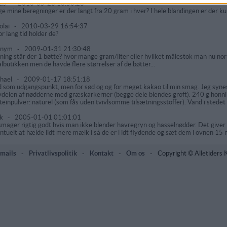
nas
-
2010-05-23 18:50:28
lge mine beregninger er der langt fra 20 gram i hver? I hele blandingen er der ku
olai
-
2010-03-29 16:54:37
r lang tid holder de?
onym
-
2009-01-31 21:30:48
ning står der 1 bøtte? hvor mange gram/liter eller hvilket målestok man nu norm
albutikken men de havde flere størrelser af de bøtter...
hael
-
2009-01-17 18:51:18
 som udgangspunkt, men for sød og og for meget kakao til min smag. Jeg synes
vdelen af nødderne med græskarkerner (begge dele blendes groft). 240 g honni
teinpulver: naturel (som fås uden tvivlsomme tilsætningsstoffer). Vand i sted
lk
-
2005-01-01 01:01:01
smager rigtig godt hvis man ikke blender havregryn og hasselnødder. Det giver 
ntuelt at hælde lidt mere mælk i så de er l idt flydende og sæt dem i ovnen 15
mails
-
Privatlivspolitik
-
Kontakt
-
Om os
-
Copyright © Alletiders