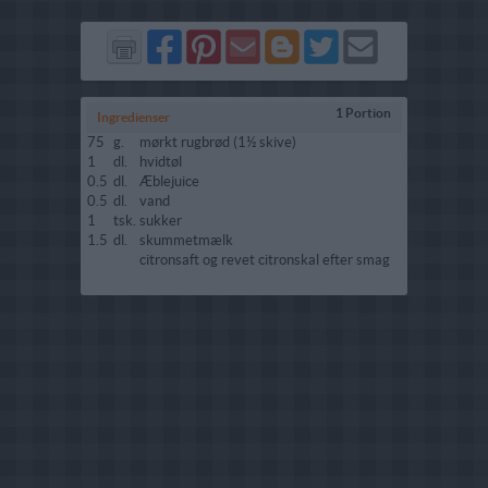
Del
Del
Send
Del
Del
Send
på
på
via
på
på
i
Facebook
Pinterest
GMail
Blogger
Twitter
mail
1 Portion
Ingredienser
75
g.
mørkt rugbrød (1½ skive)
1
dl.
hvidtøl
0.5
dl.
Æblejuice
0.5
dl.
vand
1
tsk.
sukker
1.5
dl.
skummetmælk
citronsaft og revet citronskal efter smag