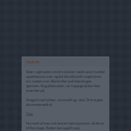
Opskrift
Skær rugbrødet i mindre stykker, hæld vand, hvidtøl
og æblejuice over, og lad det stå koldt i nogle timer,
evt. natten over. Blend eller pisk blandingen
igennem. Kog øllebrøden, rør hyppigt så den ikke
brænder på.
Smag til med sukker, citronsaft og –skal. Drik et glas
skummetmælk til.
Tips:
Normalt vil man nok lave en større portion, så der er
til flere dage. Retten kan også fryses.