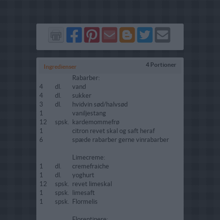
Del
Del
Send
Del
Del
Send
på
på
via
på
på
i
Facebook
Pinterest
GMail
Blogger
Twitter
mail
4 Portioner
Ingredienser
Rabarber:
4
dl.
vand
4
dl.
sukker
3
dl.
hvidvin sød/halvsød
1
vaniljestang
12
spsk.
kardemommefrø
1
citron revet skal og saft heraf
6
spæde rabarber gerne vinrabarber
Limecreme:
1
dl.
cremefraiche
1
dl.
yoghurt
12
spsk.
revet limeskal
1
spsk.
limesaft
1
spsk.
Flormelis
Florentinere: