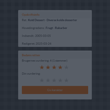
Opskriftsinfo
Ret :
Kold Dessert
-
Diverse kolde desserter
Hovedingrediens :
Frugt
-
Rabarber
Indsendt :
2005-03-05
Redigeret:
2025-03-24
Bedøm retten
Brugernes vurdering:
4
(
1
stemmer
)
Din vurdering: