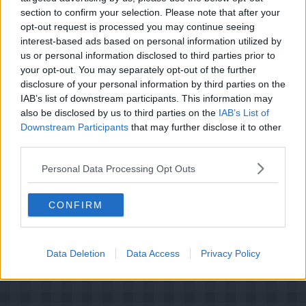
Florentinerne er færdige, når de er flydt ud og har
section to confirm your selection. Please note that after your
fået en smuk gyldenbrun farve.
opt-out request is processed you may continue seeing
interest-based ads based on personal information utilized by
Fordel rabarberstykkerne i små dybe tallerkener
eller skåle. Top op med den frosne lage, som rives løs
us or personal information disclosed to third parties prior to
med en gaffel. Server limecreme og florentinere til.
your opt-out. You may separately opt-out of the further
disclosure of your personal information by third parties on the
IAB’s list of downstream participants. This information may
also be disclosed by us to third parties on the
IAB’s List of
Downstream Participants
that may further disclose it to other
third parties.
Personal Data Processing Opt Outs
CONFIRM
Data Deletion
Data Access
Privacy Policy