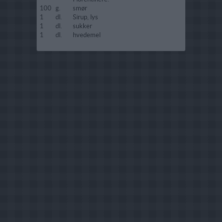
100
g.
smør
1
dl.
Sirup, lys
1
dl.
sukker
1
dl.
hvedemel