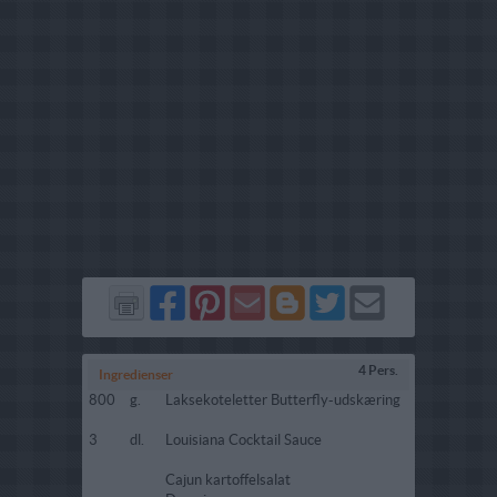
Del
Del
Send
Del
Del
Send
på
på
via
på
på
i
Facebook
Pinterest
GMail
Blogger
Twitter
mail
4 Pers.
Ingredienser
800
g.
Laksekoteletter Butterfly-udskæring
3
dl.
Louisiana Cocktail Sauce
Cajun kartoffelsalat