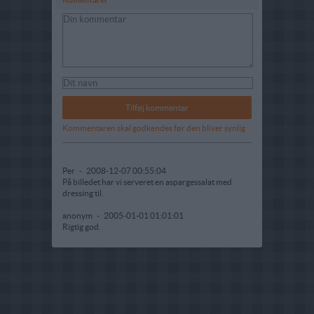
Kommentaren skal godkendes før den bliver synlig
Per
-
2008-12-07 00:55:04
På billedet har vi serveret en aspargessalat med
dressing til.
anonym
-
2005-01-01 01:01:01
Rigtig god.