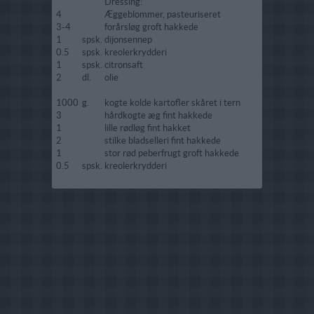
Dressing:
4
Æggeblommer, pasteuriseret
3-4
forårsløg groft hakkede
1
spsk.
dijonsennep
0.5
spsk.
kreolerkrydderi
1
spsk.
citronsaft
2
dl.
olie
1000
g.
kogte kolde kartofler skåret i tern
3
hårdkogte æg fint hakkede
1
lille rødløg fint hakket
2
stilke bladselleri fint hakkede
1
stor rød peberfrugt groft hakkede
0.5
spsk.
kreolerkrydderi