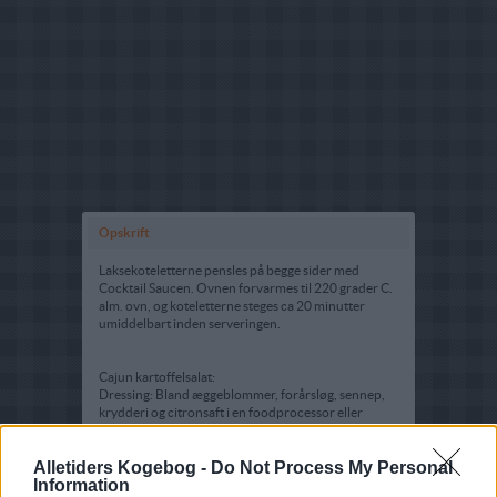
Opskrift
Laksekoteletterne pensles på begge sider med
Cocktail Saucen. Ovnen forvarmes til 220 grader C.
alm. ovn, og koteletterne steges ca 20 minutter
umiddelbart inden serveringen.
Cajun kartoffelsalat:
Dressing: Bland æggeblommer, forårsløg, sennep,
krydderi og citronsaft i en foodprocessor eller
blender. Hæld langsomt olien i, mens maskinen
kører. Stil dressingen til side.
Alletiders Kogebog -
Do Not Process My Personal
Information
Bland kartofler, æg, løg, selleri, peberfrugt og