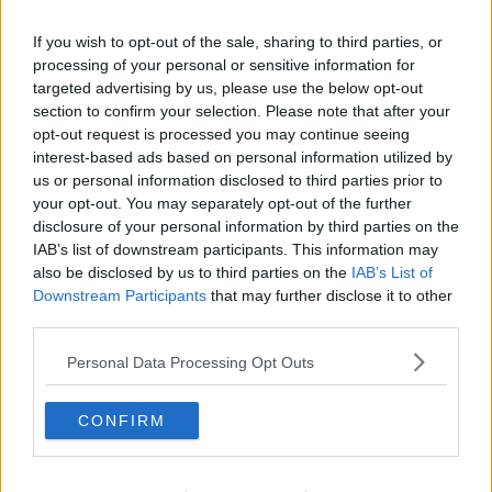
krydderier i en stor skål. Hæld dressingen over og
bland forsigtigt. Stil salaten i køleskab mindst 3 timer
før servering.
If you wish to opt-out of the sale, sharing to third parties, or
processing of your personal or sensitive information for
Tips:
targeted advertising by us, please use the below opt-out
section to confirm your selection. Please note that after your
I mangel af Cocktail Sauce kan man tage en god
tomatketchup, blande Cajun Sunshine Hot Pepper
opt-out request is processed you may continue seeing
Sauce og finthakket peberrod i. Lad det trække lidt
interest-based ads based on personal information utilized by
før brug.
us or personal information disclosed to third parties prior to
your opt-out. You may separately opt-out of the further
disclosure of your personal information by third parties on the
IAB’s list of downstream participants. This information may
also be disclosed by us to third parties on the
IAB’s List of
Downstream Participants
that may further disclose it to other
third parties.
Personal Data Processing Opt Outs
CONFIRM