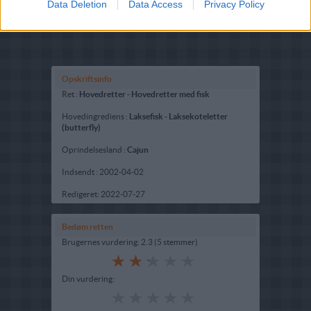
Data Deletion
Data Access
Privacy Policy
Opskriftsinfo
Ret :
Hovedretter
-
Hovedretter med fisk
Hovedingrediens :
Laksefisk
-
Laksekoteletter
(butterfly)
Oprindelsesland :
Cajun
Indsendt :
2002-04-02
Redigeret:
2022-07-27
Bedøm retten
Brugernes vurdering:
2.3
(
5
stemmer
)
Din vurdering: