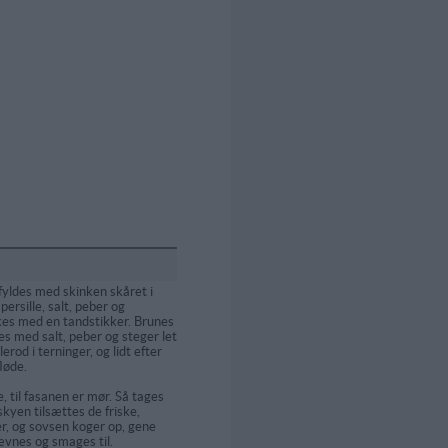
fyldes med skinken skåret i
persille, salt, peber og
kes med en tandstikker. Brunes
es med salt, peber og steger let
erod i terninger, og lidt efter
fløde.
, til fasanen er mør. Så tages
skyen tilsættes de friske,
, og sovsen koger op, gene
jævnes og smages til.