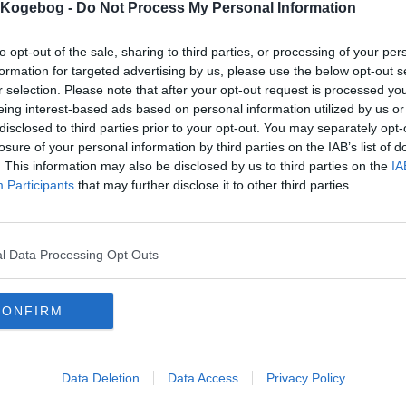
s Kogebog -
Do Not Process My Personal Information
to opt-out of the sale, sharing to third parties, or processing of your per
formation for targeted advertising by us, please use the below opt-out s
r selection. Please note that after your opt-out request is processed y
eing interest-based ads based on personal information utilized by us or
mentar fra:
disclosed to third parties prior to your opt-out. You may separately opt-
losure of your personal information by third parties on the IAB’s list of
mmentar:
. This information may also be disclosed by us to third parties on the
IA
Participants
that may further disclose it to other third parties.
l Data Processing Opt Outs
mentaren skal godkendes før den bliver synlig
mmentarer
CONFIRM
 er ikke tilføjet nogen kommentar til denne opskrift endnu
Data Deletion
Data Access
Privacy Policy
mails
-
Privatlivspolitik
-
Kontakt
-
Om os
-
Copyright © Alletiders