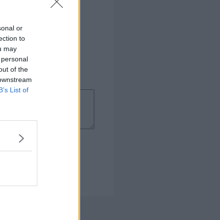
sonal or
ection to
ou may
 personal
out of the
 downstream
B’s List of
 Kogebog