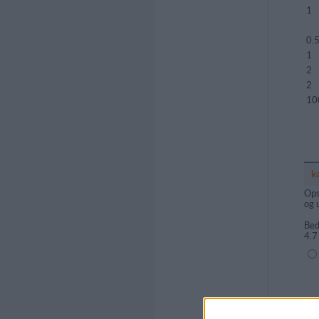
1
0.
1
2
2
10
k
Ops
og 
Bed
4.7
(1=