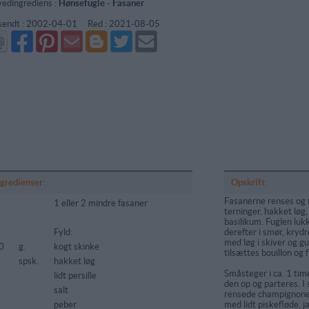
edingrediens :
Hønsefugle
-
Fasaner
sendt :
2002-04-01
Red :
2021-08-05
Del
Del
Send
Del
Del
Send
på
på
via
på
på
i
Facebook
Pinterest
GMail
Blogger
Twitter
mail
ngredienser:
Opskrift:
Fasanerne renses og 
1 eller 2 mindre fasaner
terninger, hakket løg, 
basilikum. Fuglen luk
Fyld:
derefter i smør, krydr
med løg i skiver og gul
0
g.
kogt skinke
tilsættes bouillon og 
spsk.
hakket løg
Småsteger i ca. 1 time
lidt persille
den op og parteres. I 
salt
rensede champignoner
peber
med lidt piskefløde, 