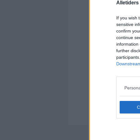
Alletider
If you wish 
sensitive in
confirm you
continue se
Kom
information 
further disc
Ko
participants
Downstream 
Persona
Kom
Ko
Der
Nyheds