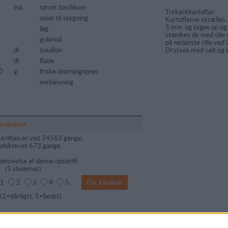
tsk.
tørret basilikum
Trekantkartofler:
smør til stegning
Kartoflerne skrælles,
5 min. og tages op og
5
løg
stænkes de med olie o
gulerod
på nederste rille ved
dl.
bouillon
Drysses med salt og 
dl.
fløde
0
g.
friske champignoner
meljævning
arakterer:
kriften er vist 24563 gange,
udskrevet 673 gange.
ømmelse af denne opskrift:
(
5
stemmer)
1
2
3
4
5
dårligst, 5=bedst)