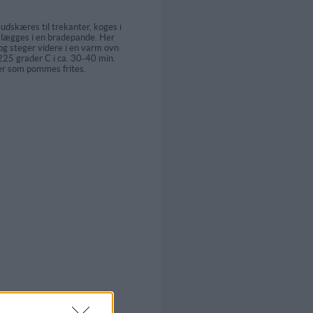
 udskæres til trekanter, koges i
 lægges i en bradepande. Her
g steger videre i en varm ovn
 225 grader C i ca. 30-40 min.
er som pommes frites.