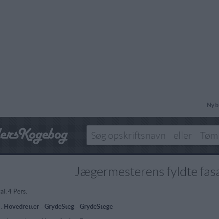
Ny b
Jægermesterens fyldte fas
al:
4 Pers.
 :
Hovedretter
-
GrydeSteg - GrydeStege