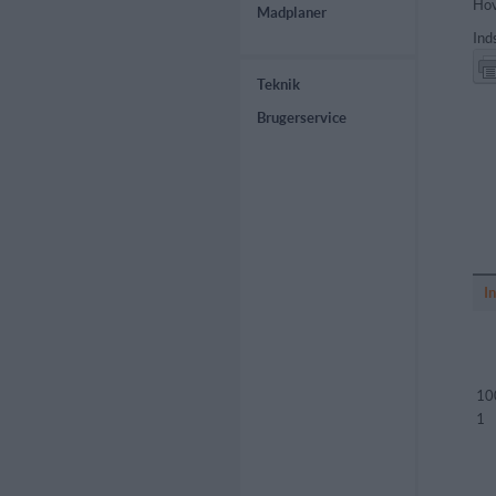
Hov
Madplaner
Ind
Teknik
Brugerservice
I
10
1