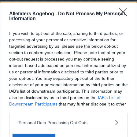
Alletiders Kogebog -
Do Not Process My Personal
Information
If you wish to opt-out of the sale, sharing to third parties, or
processing of your personal or sensitive information for
targeted advertising by us, please use the below opt-out
section to confirm your selection. Please note that after your
opt-out request is processed you may continue seeing
interest-based ads based on personal information utilized by
us or personal information disclosed to third parties prior to
your opt-out. You may separately opt-out of the further
disclosure of your personal information by third parties on the
IAB’s list of downstream participants. This information may
Opskriftsinfo
also be disclosed by us to third parties on the
IAB’s List of
Ret :
Suppe
-
Diverse supper
Downstream Participants
that may further disclose it to other
Hovedingrediens :
Kål
-
Broccoli
third parties.
Oprindelsesland :
Danmark
Personal Data Processing Opt Outs
Indsendt af : juhu