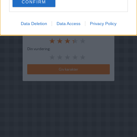
CONFIRM
Indsendt :
2005-02-01
Redigeret:
2025-04-17
Data Deletion
Data Access
Privacy Policy
Bedøm retten
Brugernes vurdering:
3.4
(
7
stemmer
)
Din vurdering: