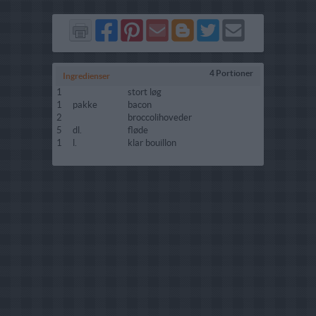
Del
Del
Send
Del
Del
Send
på
på
via
på
på
i
Facebook
Pinterest
GMail
Blogger
Twitter
mail
4 Portioner
Ingredienser
1
stort løg
1
pakke
bacon
2
broccolihoveder
5
dl.
fløde
1
l.
klar bouillon