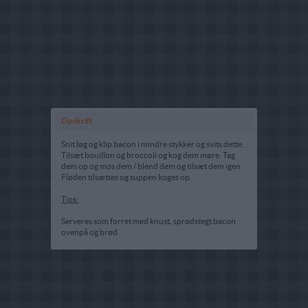
Opskrift
Snit løg og klip bacon i mindre stykker og svits dette.
Tilsæt bouillon og broccoli og kog dem møre. Tag
dem op og mos dem / blend dem og tilsæt dem igen
Fløden tilsættes og suppen koges op.
Tips:
Serveres som forret med knust, sprødstegt bacon
ovenpå og brød