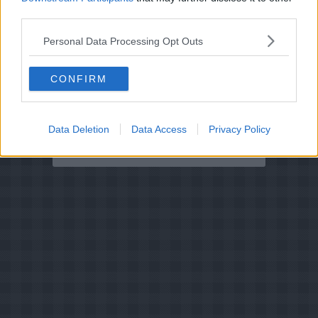
Redigeret:
2025-03-29
third parties.
Bedøm retten
Personal Data Processing Opt Outs
Brugernes vurdering:
3.8
(
2
stemmer
)
CONFIRM
Din vurdering:
Data Deletion
Data Access
Privacy Policy