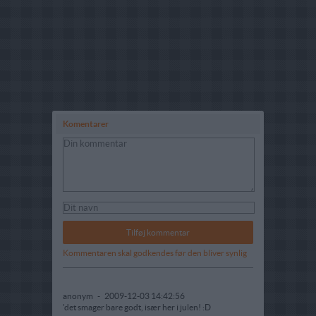
Komentarer
Kommentaren skal godkendes før den bliver synlig
anonym
-
2009-12-03 14:42:56
'det smager bare godt, især her i julen! :D