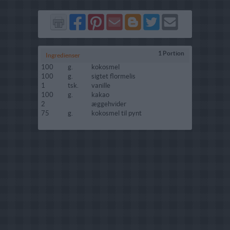
Del
Del
Send
Del
Del
Send
på
på
via
på
på
i
Facebook
Pinterest
GMail
Blogger
Twitter
mail
1 Portion
Ingredienser
100
g.
kokosmel
100
g.
sigtet flormelis
1
tsk.
vanille
100
g.
kakao
2
æggehvider
75
g.
kokosmel til pynt