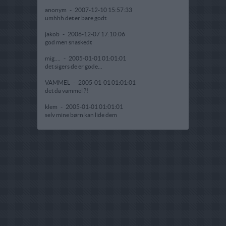
anonym
-
2007-12-10 15:57:33
umhhh det er bare godt
jakob
-
2006-12-07 17:10:06
god men snaskedt
mig....
-
2005-01-01 01:01:01
det sigers de er gode...
VAMMEL
-
2005-01-01 01:01:01
det da vammel ?!
klem
-
2005-01-01 01:01:01
selv mine børn kan lide dem