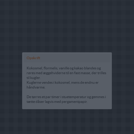
Opskrift
Kokosmel, flormelis, vanille og kakao blandes og
røres med æggehviderne til en fast masse, der trilles
til kugler.
Kuglerne vendes i kokosmel, mens de endnu er
håndvarme.
De tørres et par timer i stuetemperatur og gemmes i
tætte dåser lagvis med pergamentpapir.