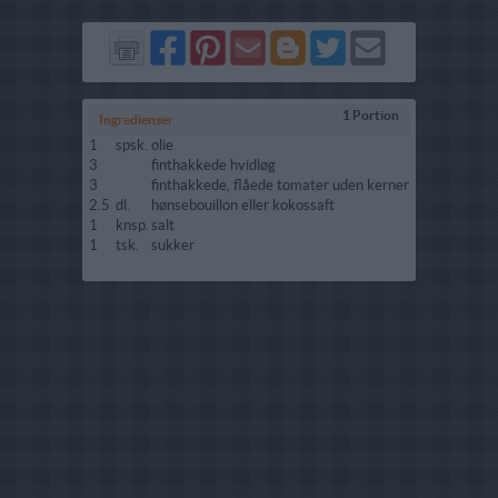
Del
Del
Send
Del
Del
Send
på
på
via
på
på
i
Facebook
Pinterest
GMail
Blogger
Twitter
mail
1 Portion
Ingredienser
1
spsk.
olie
3
finthakkede hvidløg
3
finthakkede, flåede tomater uden kerner
2.5
dl.
hønsebouillon eller kokossaft
1
knsp.
salt
1
tsk.
sukker