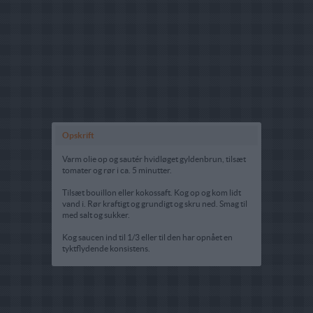
Opskrift
Varm olie op og sautér hvidløget gyldenbrun, tilsæt
tomater og rør i ca. 5 minutter.
Tilsæt bouillon eller kokossaft. Kog op og kom lidt
vand i. Rør kraftigt og grundigt og skru ned. Smag til
med salt og sukker.
Kog saucen ind til 1/3 eller til den har opnået en
tyktflydende konsistens.