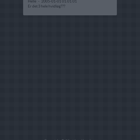
Helle
-
2005-01-01 01:01:01
Er det 3 hele hvidløg???