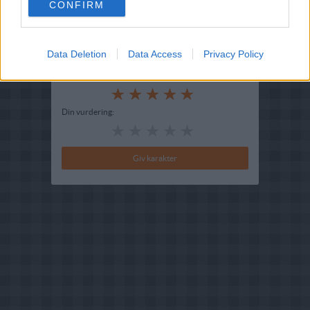
CONFIRM
Indsendt :
2002-04-01
Redigeret:
2025-10-23
Data Deletion
Data Access
Privacy Policy
Bedøm retten
Brugernes vurdering:
5
(
4
stemmer
)
Din vurdering: