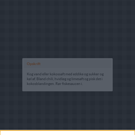
Opskrift
Kog vand eller kokossaft med eddike og sukker og
køl af. Bland chili, hvidløg og limesaft og pisk det i
kokosblandingen. Rør fiskesaucen i.