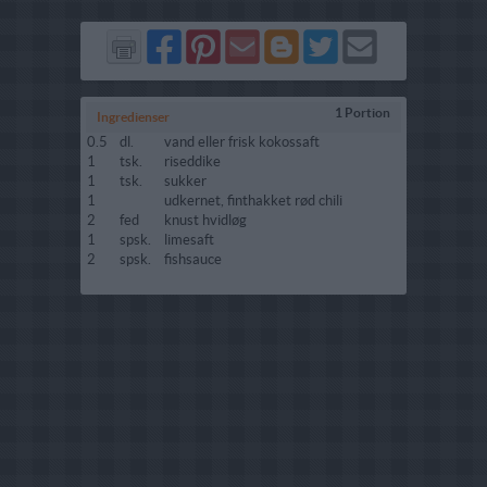
Del
Del
Send
Del
Del
Send
på
på
via
på
på
i
Facebook
Pinterest
GMail
Blogger
Twitter
mail
1 Portion
Ingredienser
0.5
dl.
vand eller frisk kokossaft
1
tsk.
riseddike
1
tsk.
sukker
1
udkernet, finthakket rød chili
2
fed
knust hvidløg
1
spsk.
limesaft
2
spsk.
fishsauce