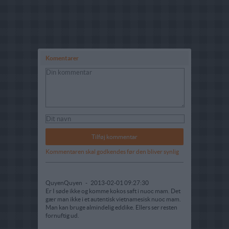
Komentarer
Kommentaren skal godkendes før den bliver synlig
QuyenQuyen
-
2013-02-01 09:27:30
Er I søde ikke og komme kokos saft i nuoc mam. Det
gær man ikke i et autentisk vietnamesisk nuoc mam.
Man kan bruge almindelig eddike. Ellers ser resten
fornuftig ud.