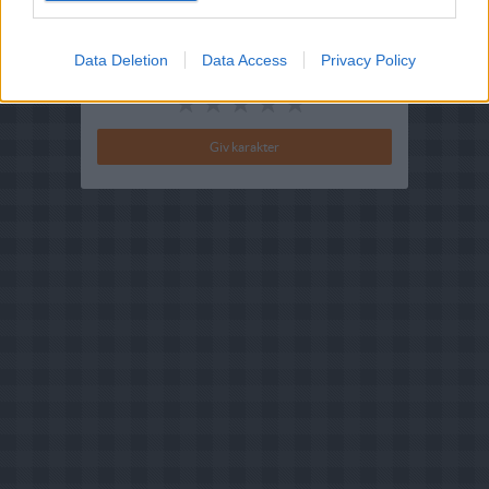
Brugernes vurdering:
3.6
(
8
stemmer
)
Data Deletion
Data Access
Privacy Policy
Din vurdering: