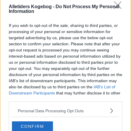
Alletiders Kogebog -
Do Not Process My Personal
Information
If you wish to opt-out of the sale, sharing to third parties, or
processing of your personal or sensitive information for
targeted advertising by us, please use the below opt-out
section to confirm your selection. Please note that after your
opt-out request is processed you may continue seeing
interest-based ads based on personal information utilized by
us or personal information disclosed to third parties prior to
your opt-out. You may separately opt-out of the further
Opskriftsinfo
disclosure of your personal information by third parties on the
Ret :
Saucer
-
Diverse Varme Saucer / Sovser
IAB’s list of downstream participants. This information may
also be disclosed by us to third parties on the
IAB’s List of
Hovedingrediens :
Diverse flydende produkter
-
Bouillon
Downstream Participants
that may further disclose it to other
third parties.
Oprindelsesland :
Vietnam
Personal Data Processing Opt Outs
Indsendt :
2002-04-01
CONFIRM
Bedøm retten