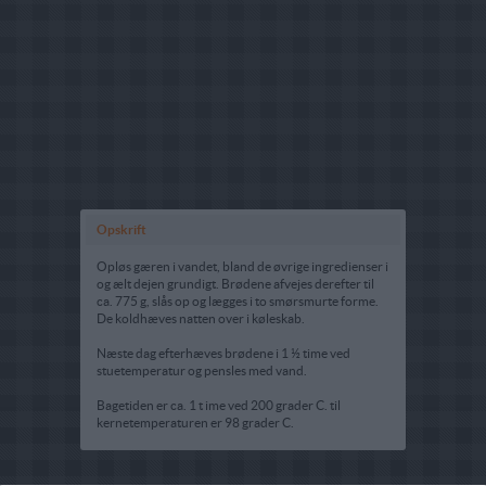
Opskrift
Opløs gæren i vandet, bland de øvrige ingredienser i
og ælt dejen grundigt. Brødene afvejes derefter til
ca. 775 g, slås op og lægges i to smørsmurte forme.
De koldhæves natten over i køleskab.
Næste dag efterhæves brødene i 1 ½ time ved
stuetemperatur og pensles med vand.
Bagetiden er ca. 1 t ime ved 200 grader C. til
kernetemperaturen er 98 grader C.