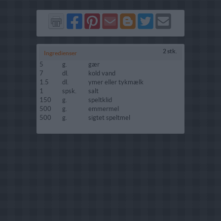
Del
Del
Send
Del
Del
Send
på
på
via
på
på
i
Facebook
Pinterest
GMail
Blogger
Twitter
mail
2 stk.
Ingredienser
5
g.
gær
7
dl.
kold vand
1.5
dl.
ymer eller tykmælk
1
spsk.
salt
150
g.
speltklid
500
g.
emmermel
500
g.
sigtet speltmel