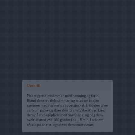
Opskrift
Pisk æggene let sammen med honning og farin.
Bland de tørre dele sammen og ælt dem i dejen
sammen med rosiner og appelsinskal. Tril dejen til en
ca. 5 cm pølse og skær den i 2 cm tykke skiver. Læg
dem på en bageplade med bagepapir, og bag dem
midt i ovnen ved 180 grader i ca. 15 min. Lad dem
afkøle på en rist, og servér dem smurt smør.