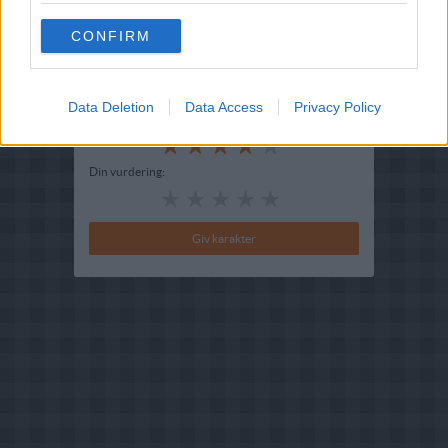
Indsendt :
2004-12-12
CONFIRM
Redigeret:
2025-07-28
Bedøm retten
Data Deletion
Data Access
Privacy Policy
Brugernes vurdering:
4
(
1
stemmer
)
Din vurdering: