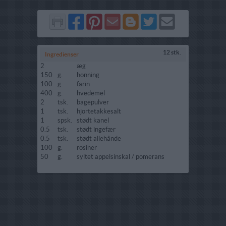
Del
Del
Send
Del
Del
Send
på
på
via
på
på
i
Facebook
Pinterest
GMail
Blogger
Twitter
mail
12 stk.
Ingredienser
2
æg
150
g.
honning
100
g.
farin
400
g.
hvedemel
2
tsk.
bagepulver
1
tsk.
hjortetakkesalt
1
spsk.
stødt kanel
0.5
tsk.
stødt ingefær
0.5
tsk.
stødt allehånde
100
g.
rosiner
50
g.
syltet appelsinskal / pomerans