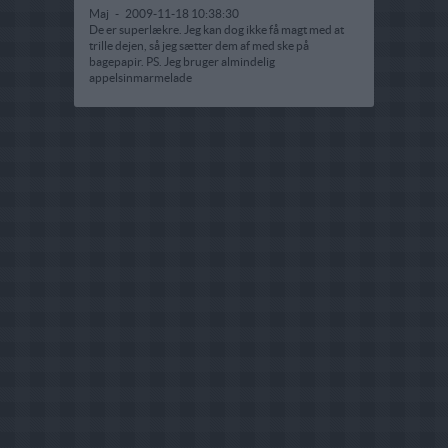
Maj
-
2009-11-18 10:38:30
De er superlækre. Jeg kan dog ikke få magt med at
trille dejen, så jeg sætter dem af med ske på
bagepapir. PS. Jeg bruger almindelig
appelsinmarmelade