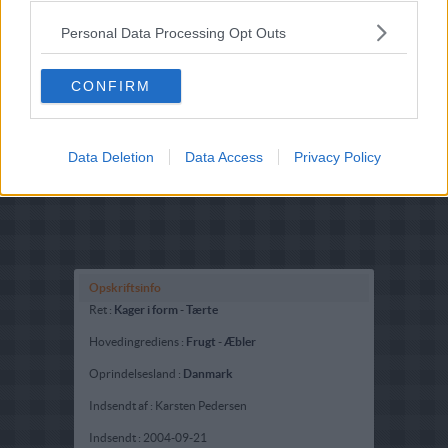
Personal Data Processing Opt Outs
CONFIRM
Data Deletion
Data Access
Privacy Policy
Opskriftsinfo
Ret :
Kager i form
-
Tærte
Hovedingrediens :
Frugt
-
Æbler
Oprindelsesland :
Danmark
Indsendt af : Karsten Pedersen
Indsendt :
2004-09-21