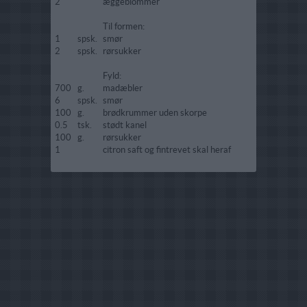
2
æggeblommer
Til formen:
1
spsk.
smør
2
spsk.
rørsukker
Fyld:
700
g.
madæbler
6
spsk.
smør
100
g.
brødkrummer uden skorpe
0.5
tsk.
stødt kanel
100
g.
rørsukker
1
citron saft og fintrevet skal heraf