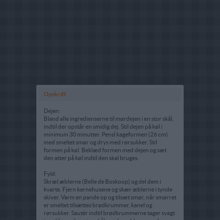
Opskrift
Dejen:
Bland alle ingredienserne til mørdejen i en stor skål,
indtil der opstår en smidig dej. Stil dejen på køl i
minimum 30 minutter. Pensl kageformen (26 cm)
med smeltet smør og drys med rørsukker. Stil
formen på køl. Beklæd formen med dejen og sæt
den atter på køl indtil den skal bruges.
Fyld:
Skræl æblerne (Belle de Boskoop) og del dem i
kvarte. Fjern kernehusene og skær æblerne i tynde
skiver. Varm en pande op og tilsæt smør, når smørret
er smeltet tilsættes brødkrummer, kanel og
rørsukker. Sautér indtil brødkrummerne tager svagt