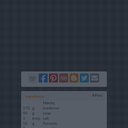
Del
Del
Send
Del
Del
Send
på
på
via
på
på
i
Facebook
Pinterest
GMail
Blogger
Twitter
mail
4 Pers.
Ingredienser
Mørdej:
170
g.
hvedemel
90
g.
smør
1
knsp.
salt
50
g.
flormelis