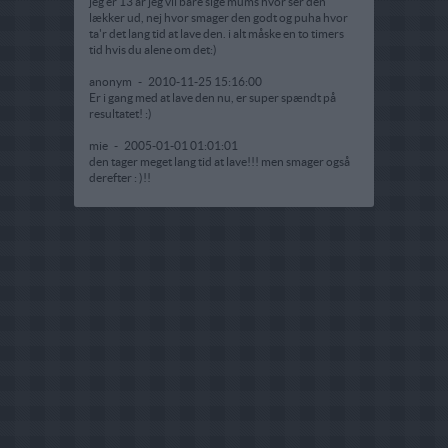
jeg er 13 år jeg vil bare sige mums hvor ser den
lækker ud, nej hvor smager den godt og puha hvor
ta'r det lang tid at lave den. i alt måske en to timers
tid hvis du alene om det:)
anonym
-
2010-11-25 15:16:00
Er i gang med at lave den nu, er super spændt på
resultatet! :)
mie
-
2005-01-01 01:01:01
den tager meget lang tid at lave!!! men smager også
derefter : )!!