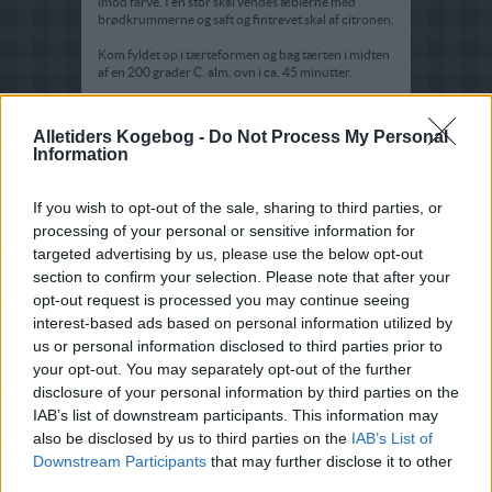
imod farve. I en stor skål vendes æblerne med
brødkrummerne og saft og fintrevet skal af citronen.
Kom fyldet op i tærteformen og bag tærten i midten
af en 200 grader C. alm. ovn i ca. 45 minutter.
Tips:
Alletiders Kogebog -
Do Not Process My Personal
Lækkert tilbehør til tærten kunne være en honning-
Information
vanille-is
2 past. Æg
If you wish to opt-out of the sale, sharing to third parties, or
2 past. Æggeblommer
processing of your personal or sensitive information for
2½ dl sødmælk
5 spsk. honning
targeted advertising by us, please use the below opt-out
1 stang vanille
section to confirm your selection. Please note that after your
4½ dl fløde (pisket)
opt-out request is processed you may continue seeing
Kog mælk, honning og vanille op pisk den sammen
interest-based ads based on personal information utilized by
med æg og vend det hele sammen med piskefløden
us or personal information disclosed to third parties prior to
og frys
your opt-out. You may separately opt-out of the further
disclosure of your personal information by third parties on the
IAB’s list of downstream participants. This information may
also be disclosed by us to third parties on the
IAB’s List of
Downstream Participants
that may further disclose it to other
third parties.