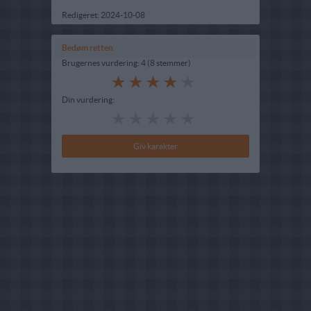
Redigeret:
2024-10-08
Bedøm retten
Brugernes vurdering:
4
(
8
stemmer
)
Din vurdering: