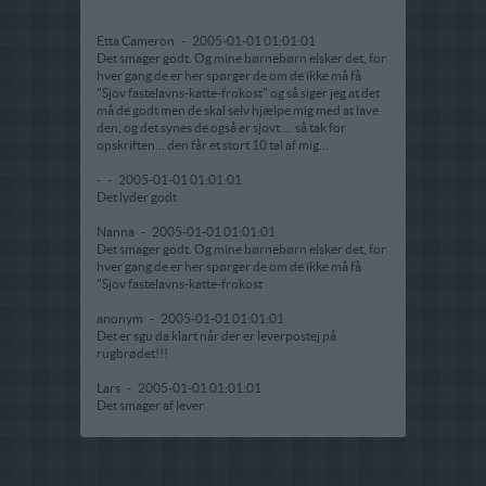
Etta Cameron
-
2005-01-01 01:01:01
Det smager godt. Og mine børnebørn elsker det, for
hver gang de er her spørger de om de ikke må få
"Sjov fastelavns-katte-frokost" og så siger jeg at det
må de godt men de skal selv hjælpe mig med at lave
den, og det synes de også er sjovt.... så tak for
opskriften... den får et stort 10 tal af mig...
-
-
2005-01-01 01:01:01
Det lyder godt
Nanna
-
2005-01-01 01:01:01
Det smager godt. Og mine børnebørn elsker det, for
hver gang de er her spørger de om de ikke må få
"Sjov fastelavns-katte-frokost
anonym
-
2005-01-01 01:01:01
Det er sgu da klart når der er leverpostej på
rugbrødet!!!
Lars
-
2005-01-01 01:01:01
Det smager af lever