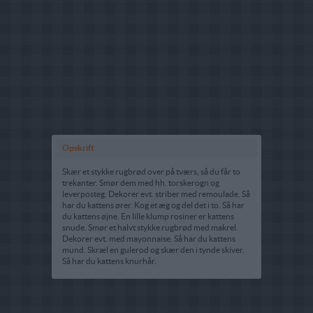
Opskrift
Skær et stykke rugbrød over på tværs, så du får to
trekanter. Smør dem med hh. torskerogn og
leverposteg. Dekorer evt. striber med remoulade. Så
har du kattens ører. Kog et æg og del det i to. Så har
du kattens øjne. En lille klump rosiner er kattens
snude. Smør et halvt stykke rugbrød med makrel.
Dekorer evt. med mayonnaise. Så har du kattens
mund. Skræl en gulerod og skær den i tynde skiver.
Så har du kattens knurhår.