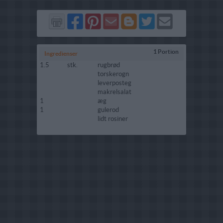
Del
Del
Send
Del
Del
Send
på
på
via
på
på
i
Facebook
Pinterest
GMail
Blogger
Twitter
mail
1 Portion
Ingredienser
1.5
stk.
rugbrød
torskerogn
leverposteg
makrelsalat
1
æg
1
gulerod
lidt rosiner