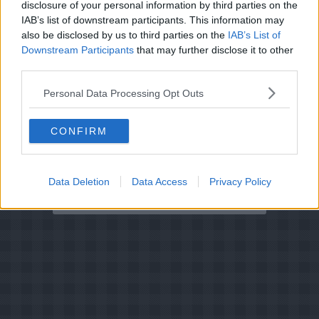
disclosure of your personal information by third parties on the
Oprindelsesland :
Danmark
IAB’s list of downstream participants. This information may
Indsendt :
2002-01-01
also be disclosed by us to third parties on the
IAB’s List of
Downstream Participants
that may further disclose it to other
Redigeret:
2021-07-13
third parties.
Bedøm retten
Personal Data Processing Opt Outs
Brugernes vurdering:
4.7
(
45
stemmer
)
CONFIRM
Din vurdering:
Data Deletion
Data Access
Privacy Policy