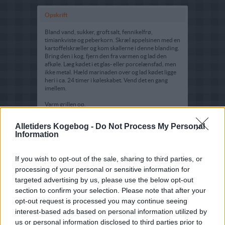
Opskrift
Bland vand, sukker, groft salt, fennikelfrø,
timiankviste og peberkorn. Skræl appelsinen med en
kartoffelskræller og kom skallerne i denne blanding.
Bring den i kog, fjern den fra varmen og lad den
afkøle. Læg kødet i et glas- eller porcelænsfad, men
ikke metal. Hæld marinaden over og lad kødet ligge
heri i ca. 24 timer i køleskabet. Vend det en gang
imellem.
Varm grillen op.
Tag kødet op og dup det tørt med køkkenrulle. Pensl
risten og læg kødet ovenpå drypbakken og grill over
Alletiders Kogebog -
Do Not Process My Personal
indirekte varme. Si marinaden, smid væsken væk og
Information
smid krydderierne direkte på kullene. Luk grillen og
grill ca. 1 time.
If you wish to opt-out of the sale, sharing to third parties, or
Lad kødet stå mindst 10 minutter før der skæres i
processing of your personal or sensitive information for
det. Tilbered salaten imens.
targeted advertising by us, please use the below opt-out
section to confirm your selection. Please note that after your
opt-out request is processed you may continue seeing
interest-based ads based on personal information utilized by
us or personal information disclosed to third parties prior to