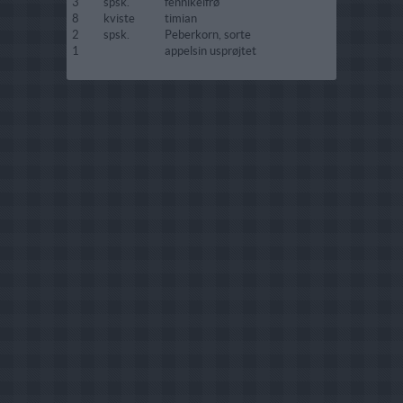
3
spsk.
fennikelfrø
8
kviste
timian
2
spsk.
Peberkorn, sorte
1
appelsin usprøjtet