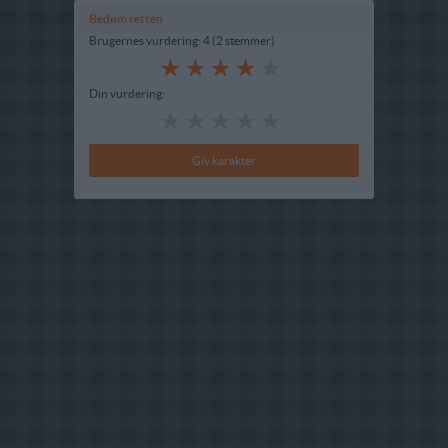
Bedøm retten
Brugernes vurdering:
4
(
2
stemmer
)
Din vurdering: