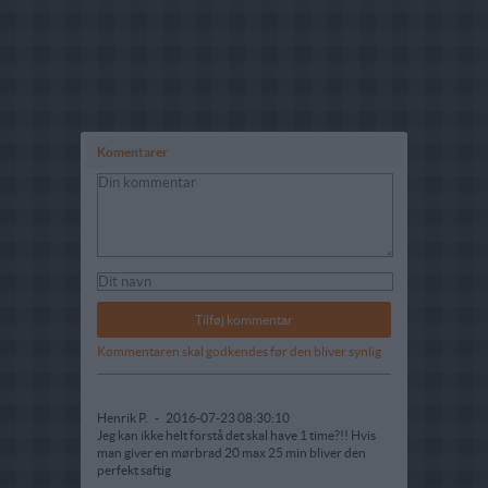
Komentarer
Kommentaren skal godkendes før den bliver synlig
Henrik P.
-
2016-07-23 08:30:10
Jeg kan ikke helt forstå det skal have 1 time?!! Hvis
man giver en mørbrad 20 max 25 min bliver den
perfekt saftig