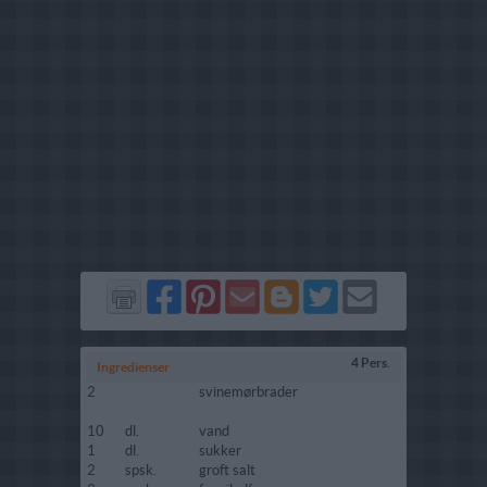
Del
Del
Send
Del
Del
Send
på
på
via
på
på
i
Facebook
Pinterest
GMail
Blogger
Twitter
mail
4 Pers.
Ingredienser
2
svinemørbrader
10
dl.
vand
1
dl.
sukker
2
spsk.
groft salt