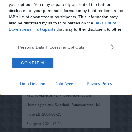
your opt-out. You may separately opt-out of the further
disclosure of your personal information by third parties on the
IAB’s list of downstream participants. This information may
also be disclosed by us to third parties on the
IAB’s List of
Downstream Participants
that may further disclose it to other
third parties.
Personal Data Processing Opt Outs
CONFIRM
Data Deletion
Data Access
Privacy Policy
Opskriftsinfo
Ret :
Hovedretter
-
Div hovedretter på grill
Hovedingrediens :
Svinekød
-
Svinemørbrad Hel
Indsendt :
2004-08-21
Redigeret:
2021-12-26