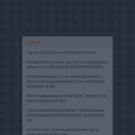
Opskrift
Tag isen ud af fryseren så det bliver let at røre.
Del appelsinerne i halve, og skrab al frugtkødet samt
saften ud i en skål. UNDGÅ AT FÅ HINDER MED!
Held derefter saften fra i en anden skål med en si.
Rens de halve appelsinskaller for de værste hinder,
og læg dem til side.
Blend frugtkødet og evt lidt af saften i en blender, til
det er nogenlunde findelt.
Tilsæt Vaniljeis og blend det igen. Hak chokoladen
med undtagelse at 3-4 stykker groft, og vend dem i
isen.
Fordel nu isen i de halve appelsinskaller, og riv
resten af chokoladen over.