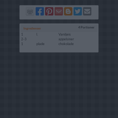
Del
Del
Send
Del
Del
Send
på
på
via
på
på
i
Facebook
Pinterest
GMail
Blogger
Twitter
mail
4 Portioner
Ingredienser
1
l.
Vaniljeis
2-3
appelsiner
1
plade
chokolade