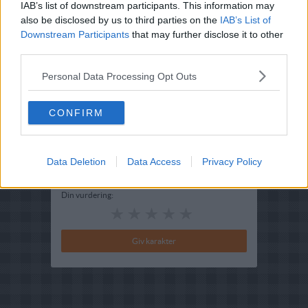
IAB’s list of downstream participants. This information may
Opskriftsinfo
also be disclosed by us to third parties on the
IAB’s List of
Ret :
Kold Dessert
-
Isdessert
Downstream Participants
that may further disclose it to other
Hovedingrediens :
Citrusfrugt
-
Appelsin
third parties.
Indsendt af : Heidi
Personal Data Processing Opt Outs
Indsendt :
2004-08-19
Redigeret:
2022-07-04
CONFIRM
Bedøm retten
Brugernes vurdering:
4.3
(
18
stemmer
)
Data Deletion
Data Access
Privacy Policy
Din vurdering: