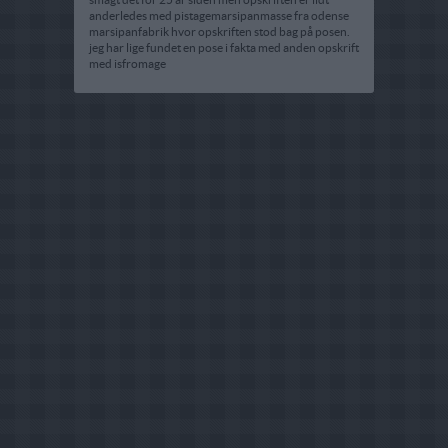
anderledes med pistagemarsipanmasse fra odense
marsipanfabrik hvor opskriften stod bag på posen.
jeg har lige fundet en pose i fakta med anden opskrift
med isfromage