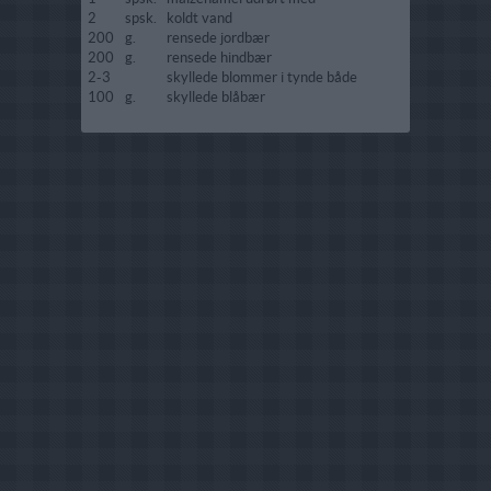
2
spsk.
koldt vand
200
g.
rensede jordbær
200
g.
rensede hindbær
2-3
skyllede blommer i tynde både
100
g.
skyllede blåbær