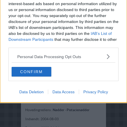
interest-based ads based on personal information utilized by
us or personal information disclosed to third parties prior to
your opt-out. You may separately opt-out of the further
disclosure of your personal information by third parties on the
IAB’s list of downstream participants. This information may
also be disclosed by us to third parties on the
IAB’s List of
Downstream Participants
that may further disclose it to other
third parties.
Personal Data Processing Opt Outs
CONFIRM
Data Deletion
Data Access
Privacy Policy
Opskriftsinfo
Ret :
Kold Dessert
-
Fromage
Hovedingrediens :
Nødder
-
Pistacienødder
Indsendt :
2004-08-03