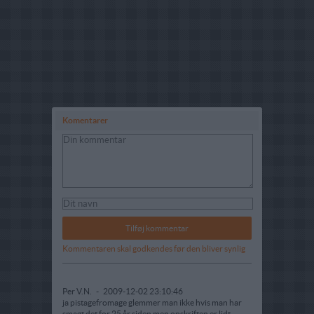
Komentarer
Kommentaren skal godkendes før den bliver synlig
Per V.N.
-
2009-12-02 23:10:46
ja pistagefromage glemmer man ikke hvis man har
smagt det for 25 år siden men opskriften er lidt