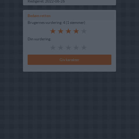
Redigeret:
2022-06-26
Bedøm retten
Brugernes vurdering:
4
(
1
stemmer
)
Din vurdering: