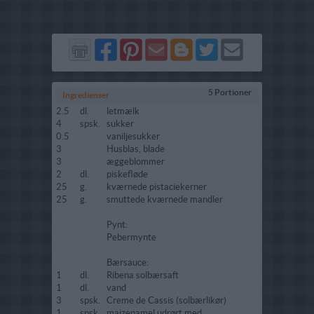
Del
Del
Send
Del
Del
Send
på
på
via
på
på
i
Facebook
Pinterest
GMail
Blogger
Twitter
mail
5 Portioner
Ingredienser
2.5
dl.
letmælk
4
spsk.
sukker
0.5
vaniljesukker
3
Husblas, blade
3
æggeblommer
2
dl.
piskefløde
25
g.
kværnede pistaciekerner
25
g.
smuttede kværnede mandler
Pynt:
Pebermynte
Bærsauce:
1
dl.
Ribena solbærsaft
1
dl.
vand
3
spsk.
Creme de Cassis (solbærlikør)
1
spsk.
maizenamel udrørt med