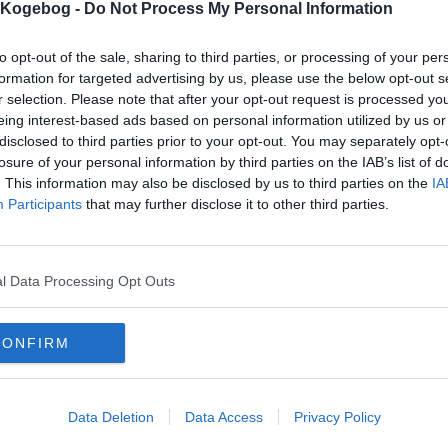
s Kogebog -
Do Not Process My Personal Information
mentar fra:
to opt-out of the sale, sharing to third parties, or processing of your per
formation for targeted advertising by us, please use the below opt-out s
mmentar:
r selection. Please note that after your opt-out request is processed y
eing interest-based ads based on personal information utilized by us or
disclosed to third parties prior to your opt-out. You may separately opt-
losure of your personal information by third parties on the IAB’s list of
. This information may also be disclosed by us to third parties on the
IA
Participants
that may further disclose it to other third parties.
mentaren skal godkendes før den bliver synlig
mmentarer
l Data Processing Opt Outs
 er ikke tilføjet nogen kommentar til denne opskrift endnu
mails
-
Privatlivspolitik
-
Kontakt
-
Om os
-
Copyright © Alletiders
CONFIRM
Data Deletion
Data Access
Privacy Policy