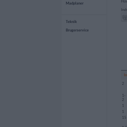
Hov
Madplaner
Ind
Teknik
Brugerservice
I
2
1-
2
1
1
15