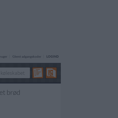
ruger
Glemt adgangskoder
LOGIND
et brød