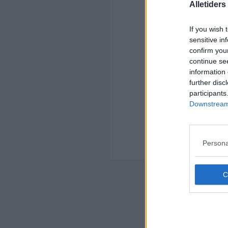
Alletider
Kom
If you wish 
sensitive in
Ko
confirm you
continue se
information 
further disc
participants
Downstream 
Kom
Ko
Persona
Der
Nyheds