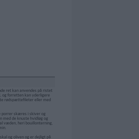
de ret kan anvendes på ristet
d, og forretten kan yderligere
e rødspættefileter eller med
 porrer skæres i skiver og
n med de knuste hvidløg og
l væden, heri bouillonterning,
min.
kal og oliven og er dejligt på