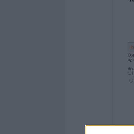
0.
k
Ops
og 
Bed
1.1
(1=