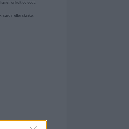
 smør, enkelt og godt.
k, sardin eller skinke.