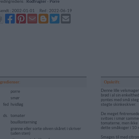
edingrediens :
Rodfrugter
-
Porre
sendt :
2002-01-01
Red :
2022-06-19
Del
Del
Send
Del
Del
Send
på
på
via
på
på
i
Facebook
Pinterest
GMail
Blogger
Twitter
mail
ngredienser:
Opskrift:
Denne lille velsmagen
porre
brød i al sin enkelthe
smør
pyntes med små stegt
fed
hvidløg
stegte skinkeskiver.
De meget fintrensede
ds.
tomater
svitses i smør samme
bouillonterning
tomaterne, men ikke a
dette småkoger i 10 
grønne eller sorte oliven skåret i skriver
(uden sten)
Smages til med citrons