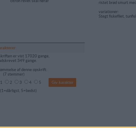
5
citron revet skal heraf
ristet brød smurt med
variationer:
Stegt fiskefilet, tunfis
arakterer:
kriften er vist 17020 gange,
udskrevet 349 gange.
ømmelse af denne opskrift:
(
7
stemmer)
1
2
3
4
5
dårligst, 5=bedst)