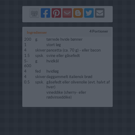
Del
Del
Send
Del
Del
Send
på
på
via
på
på
i
Facebook
Pinterest
GMail
Blogger
Twitter
mail
4 Portioner
Ingredienser
200
g.
tørrede hvide bønner
1
stort løg
4
skiver
pancetta (ca. 70 g) - eller bacon
1.5
spsk.
svine eller gåsefedt
5-
g.
hvidkål
600
4
fed
hvidløg
4
skiver
daggammelt italiensk brød
0.5
spsk.
gåsefedt eller olivenolie (evt. halvt af
hver)
vineddike (sherry- eller
rødvinseddike)