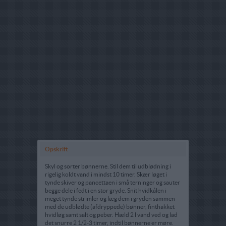
Opskrift
Skyl og sorter bønnerne. Stil dem til udblødning i
rigelig koldt vand i mindst 10 timer. Skær løget i
tynde skiver og pancettaen i små terninger og sauter
begge dele i fedt i en stor gryde. Snit hvidkålen i
meget tynde strimler og læg dem i gryden sammen
med de udblødte (afdryppede) bønner, finthakket
hvidløg samt salt og peber. Hæld 2 l vand ved og lad
det snurre 2 1/2-3 timer, indtil bønnerne er møre.