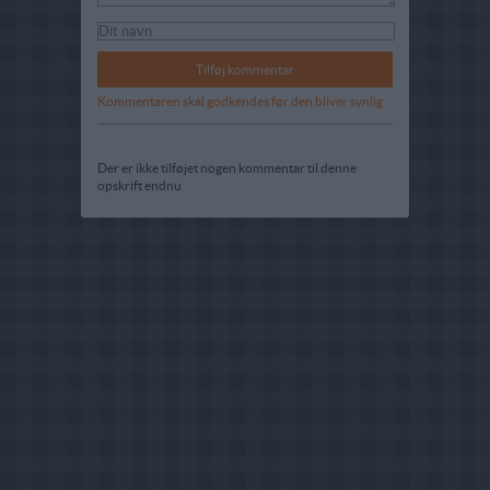
Kommentaren skal godkendes før den bliver synlig
Der er ikke tilføjet nogen kommentar til denne
opskrift endnu