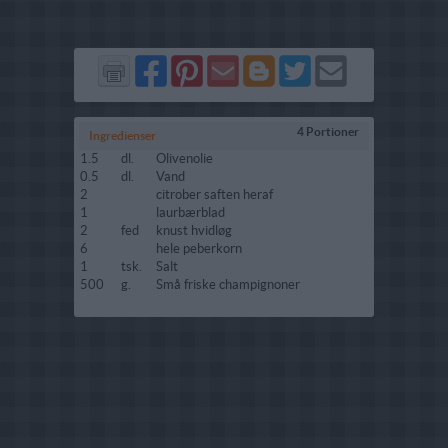
Del
Del
Send
Del
Del
Send
på
på
via
på
på
i
Facebook
Pinterest
GMail
Blogger
Twitter
mail
4 Portioner
Ingredienser
1.5
dl.
Olivenolie
0.5
dl.
Vand
2
citrober saften heraf
1
laurbærblad
2
fed
knust hvidløg
6
hele peberkorn
1
tsk.
Salt
500
g.
Små friske champignoner