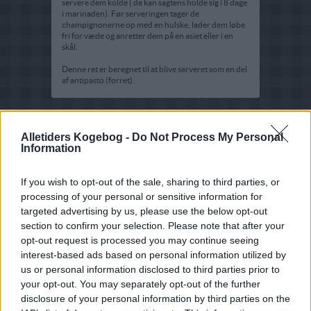
servere dem kolde ( de kan sagtens holde sig i 8 dage
i marinaden). Før serveringen tager de
champignonerne op med en hulske, lader dem løbe
fri for væde og anretter dem på en asiet eller i en
skål.
Denne ret er beregnet til at blive serveret som en del
af antipasto (forret).
Alletiders Kogebog -
Do Not Process My Personal
Information
If you wish to opt-out of the sale, sharing to third parties, or
processing of your personal or sensitive information for
targeted advertising by us, please use the below opt-out
section to confirm your selection. Please note that after your
opt-out request is processed you may continue seeing
interest-based ads based on personal information utilized by
us or personal information disclosed to third parties prior to
your opt-out. You may separately opt-out of the further
disclosure of your personal information by third parties on the