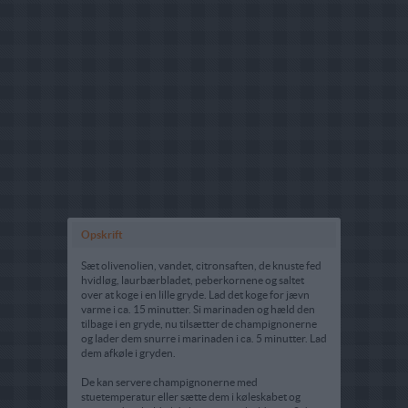
Opskrift
Sæt olivenolien, vandet, citronsaften, de knuste fed
hvidløg, laurbærbladet, peberkornene og saltet
over at koge i en lille gryde. Lad det koge for jævn
varme i ca. 15 minutter. Si marinaden og hæld den
tilbage i en gryde, nu tilsætter de champignonerne
og lader dem snurre i marinaden i ca. 5 minutter. Lad
dem afkøle i gryden.
De kan servere champignonerne med
stuetemperatur eller sætte dem i køleskabet og