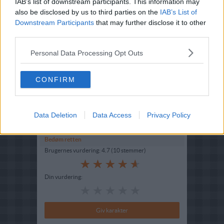
IAB’s list of downstream participants. This information may
also be disclosed by us to third parties on the
IAB’s List of
Downstream Participants
that may further disclose it to other
third parties.
Opskriftsinfo
Ret :
Forretter
-
Forretter
Personal Data Processing Opt Outs
Hovedingrediens :
Svampe
-
Champignon
CONFIRM
Oprindelsesland :
Italien
Indsendt :
2004-07-14
Data Deletion
Data Access
Privacy Policy
Redigeret:
2020-12-11
Bedøm retten
Brugernes vurdering:
4.7
(
10
stemmer
)
Din vurdering: