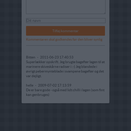
Kommentaren skal godkendes før den bliver synlig
Bitten
-
2011-06-23 17:40:53
Superlækker opskrift. Jeg brugte bagefter lagen til at
marinere skiveskårne radiser i :-) Jeg blandede i
øvrigt pebermynteblade i svampene bagefter og det
var dejligt.
helle
-
2009-07-02 17:13:59
De er bare gode - også med lidt chilli i lagen (som fint
kan genbruges)